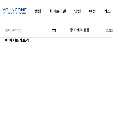
랭킹
화이트라벨
남성
여성
키즈
카테고리
총
0
개의 상품
필터 숨기기
초기
반바지&카프리