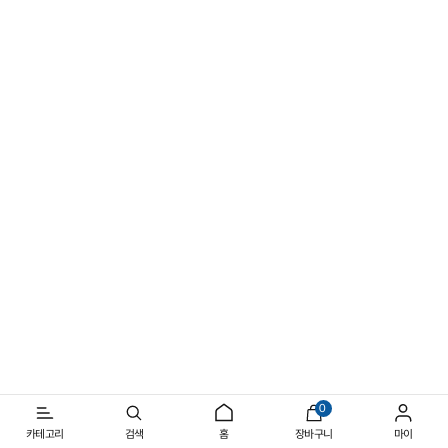
1/4
선명해지는 여름의 실루엣
일상과 아웃도어를 넘나드는 반소매 스타일
0
카테고리
검색
홈
장바구니
마이