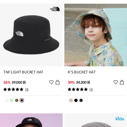
추
추
가
가
TNF LIGHT BUCKET HAT
K'S BUCKET HAT
위
위
26%
39,000 원
30%
34,300 원
시
시
(3)
(1)
리
리
스
스
트
트
추
추
가
가