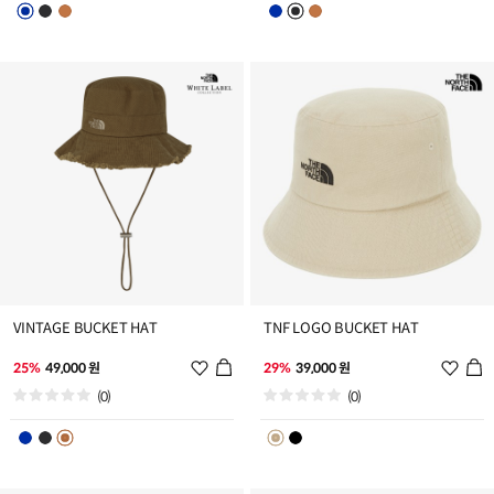
스
스
트
트
추
추
가
가
VINTAGE BUCKET HAT
TNF LOGO BUCKET HAT
위
위
25%
49,000 원
29%
39,000 원
시
시
(0)
(0)
리
리
스
스
트
트
추
추