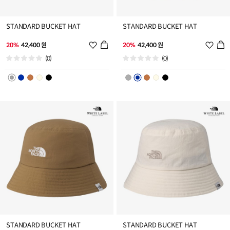
STANDARD BUCKET HAT
STANDARD BUCKET HAT
위
위
20%
42,400 원
20%
42,400 원
시
시
(0)
(0)
리
리
스
스
트
트
추
추
가
가
STANDARD BUCKET HAT
STANDARD BUCKET HAT