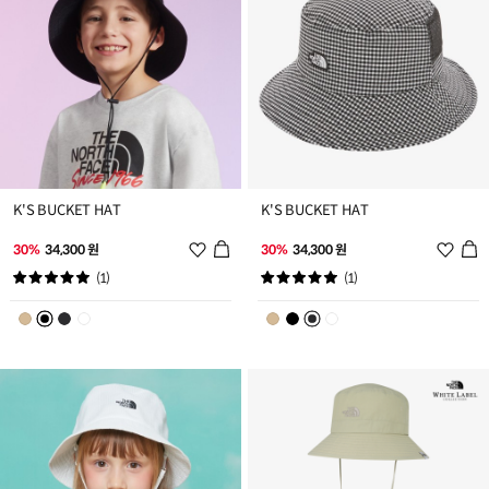
K'S BUCKET HAT
K'S BUCKET HAT
위
위
30%
34,300 원
30%
34,300 원
시
시
(1)
(1)
리
리
스
스
트
트
추
추
가
가