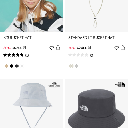
K'S BUCKET HAT
STANDARD LT BUCKET HAT
위
위
30%
34,300 원
20%
42,400 원
시
시
(1)
(0)
리
리
스
스
트
트
추
추
가
가