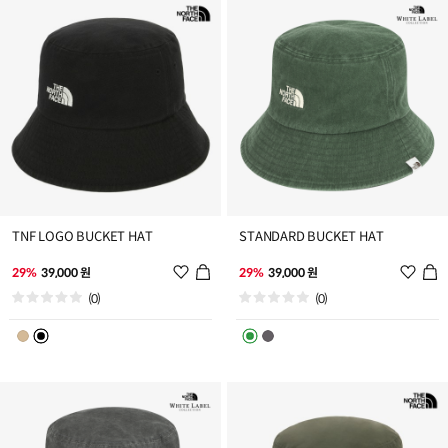
가
가
TNF LOGO BUCKET HAT
STANDARD BUCKET HAT
위
위
29%
39,000 원
29%
39,000 원
시
시
(0)
(0)
리
리
스
스
트
트
추
추
가
가