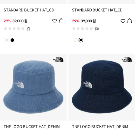
STANDARD BUCKET HAT_CD
STANDARD BUCKET HAT_CD
위
위
29%
39,000 원
29%
39,000 원
시
시
(0)
(0)
리
리
스
스
트
트
추
추
가
가
TNF LOGO BUCKET HAT_DENIM
TNF LOGO BUCKET HAT_DENIM