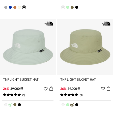
리
리
스
스
트
트
추
추
가
가
TNF LIGHT BUCKET HAT
TNF LIGHT BUCKET HAT
위
위
26%
39,000 원
26%
39,000 원
시
시
(3)
(3)
리
리
스
스
트
트