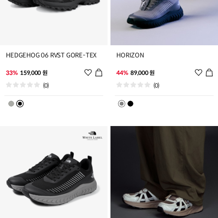
HEDGEHOG 06 RVST GORE-TEX
HORIZON
위
위
33%
159,000 원
44%
89,000 원
시
시
(0)
(0)
리
리
스
스
트
트
추
추
가
가