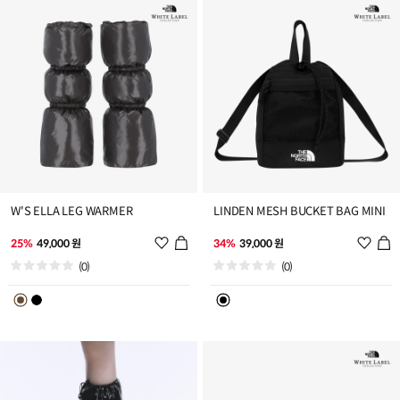
가
가
W'S ELLA LEG WARMER
LINDEN MESH BUCKET BAG MINI
위
위
25%
49,000 원
34%
39,000 원
시
시
(0)
(0)
리
리
스
스
트
트
추
추
가
가