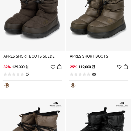
APRES SHORT BOOTS SUEDE
APRES SHORT BOOTS
위
위
32%
129,000 원
25%
119,000 원
시
시
(0)
(0)
리
리
스
스
트
트
추
추
가
가