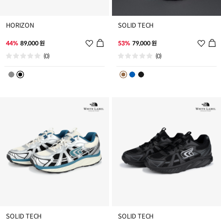
HORIZON
SOLID TECH
위
위
44%
89,000 원
53%
79,000 원
시
시
(0)
(0)
리
리
스
스
트
트
추
추
가
가
SOLID TECH
SOLID TECH