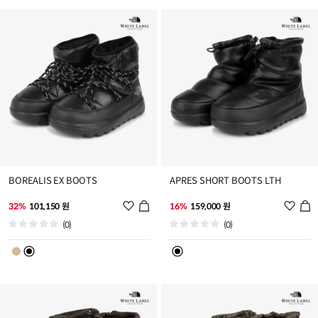
추
추
가
가
BOREALIS EX BOOTS
APRES SHORT BOOTS LTH
위
위
32%
101,150 원
16%
159,000 원
시
시
(0)
(0)
리
리
스
스
트
트
추
추
가
가