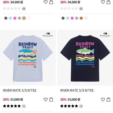
위
위
30%
34,300 원
30%
34,300 원
시
시
(0)
(0)
리
리
스
스
트
트
추
추
가
가
RIVER MATE S/S R/TEE
RIVER MATE S/S R/TEE
위
위
30%
51,000 원
30%
51,000 원
시
시
(1)
(1)
리
리