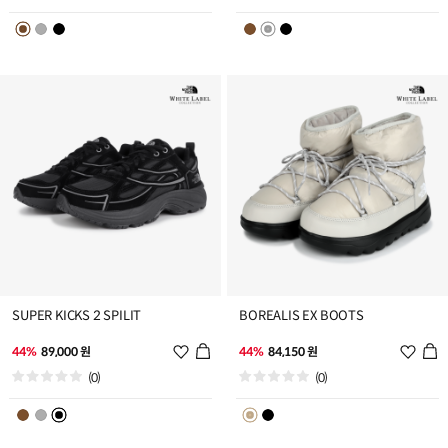
리
리
스
스
트
트
추
추
가
가
SUPER KICKS 2 SPILIT
BOREALIS EX BOOTS
위
위
44%
89,000 원
44%
84,150 원
시
시
(0)
(0)
리
리
스
스
트
트