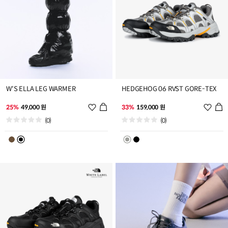
W'S ELLA LEG WARMER
HEDGEHOG 06 RVST GORE-TEX
위
위
25%
49,000 원
33%
159,000 원
시
시
(0)
(0)
리
리
스
스
트
트
추
추
가
가