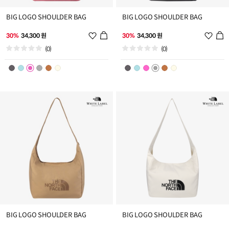
BIG LOGO SHOULDER BAG
BIG LOGO SHOULDER BAG
위
위
30%
34,300 원
30%
34,300 원
시
시
(0)
(0)
리
리
스
스
트
트
추
추
가
가
BIG LOGO SHOULDER BAG
BIG LOGO SHOULDER BAG