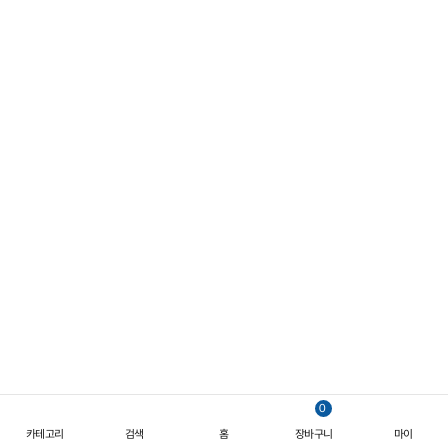
선명해지는 여름의 실루엣
일상과 아웃도어를 넘나드는 반소매 스타일
0
카테고리
검색
홈
장바구니
마이