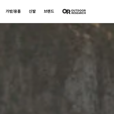
가방/용품
신발
브랜드