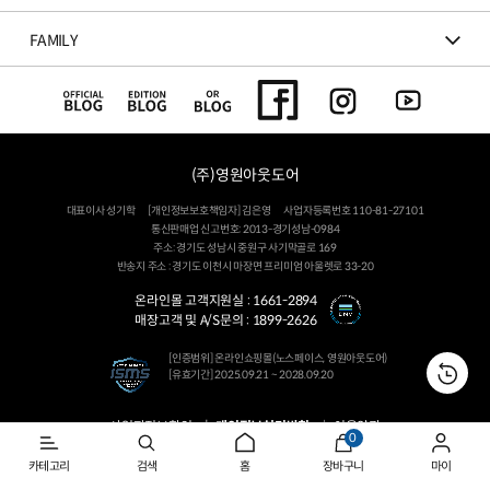
FAMILY
(주)영원아웃도어
대표이사 성기학
[개인정보보호책임자] 김은영
사업자등록번호 110-81-27101
통신판매업 신고번호: 2013-경기성남-0984
주소: 경기도 성남시 중원구 사기막골로 169
반송지 주소 : 경기도 이천시 마장면 프리미엄 아울렛로 33-20
온라인몰 고객지원실 :
1661-2894
매장고객 및 A/S문의 :
1899-2626
[인증범위] 온라인쇼핑몰(노스페이스, 영원아웃도어)
[유효기간] 2025.09.21 ~ 2028.09.20
사업자정보확인
개인정보처리방침
이용약관
0
Youngone Outdoor Co. All Rights Reserved.
카테고리
검색
홈
장바구니
마이