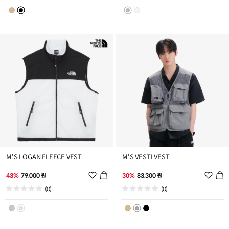
스
스
트
트
추
추
가
가
M'S LOGAN FLEECE VEST
M'S VESTI VEST
위
위
43%
79,000 원
30%
83,300 원
시
시
(0)
(0)
리
리
스
스
트
트
추
추