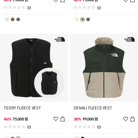
시
시
(0)
(0)
리
리
스
스
트
트
추
추
가
가
TEDDY FLEECE VEST
DENALI FLEECE VEST
위
위
46%
75,000 원
38%
99,000 원
시
시
(0)
(0)
리
리
스
스