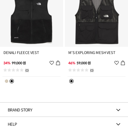
DENALI FLEECE VEST
M'S EXPLORING MESH VEST
위
위
34%
99,000 원
46%
59,000 원
시
시
(0)
(0)
리
리
스
스
트
트
추
추
가
가
BRAND STORY
HELP