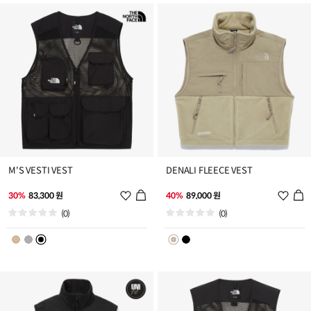
가
가
M'S VESTI VEST
DENALI FLEECE VEST
위
위
30%
83,300 원
40%
89,000 원
시
시
(0)
(0)
리
리
스
스
트
트
추
추
가
가