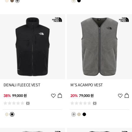
트
트
추
추
가
가
DENALI FLEECE VEST
M'S ACAMPO VEST
위
위
38%
99,000 원
20%
79,000 원
시
시
(0)
(0)
리
리
스
스
트
트
추
추