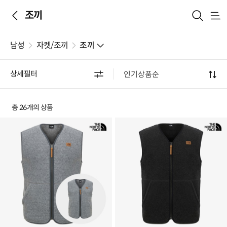
조끼
메
뉴
남성
자켓/조끼
조끼
상세필터
총 26개의 상품