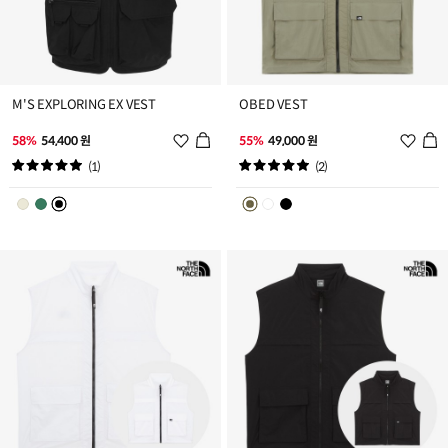
M'S EXPLORING EX VEST
OBED VEST
위
위
58%
54,400 원
55%
49,000 원
시
시
(1)
(2)
리
리
스
스
트
트
추
추
가
가