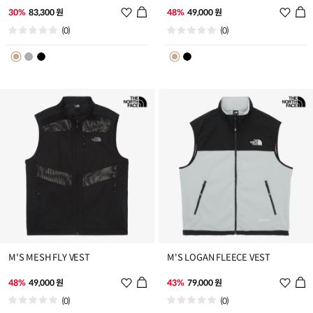
위
위
30%
83,300 원
48%
49,000 원
시
시
(0)
(0)
리
리
스
스
트
트
추
추
가
가
M'S MESH FLY VEST
M'S LOGAN FLEECE VEST
위
위
48%
49,000 원
43%
79,000 원
시
시
(0)
(0)
리
리