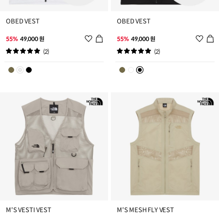
OBED VEST
OBED VEST
위
위
55%
49,000 원
55%
49,000 원
시
시
(2)
(2)
리
리
스
스
트
트
추
추
가
가
M'S VESTI VEST
M'S MESH FLY VEST