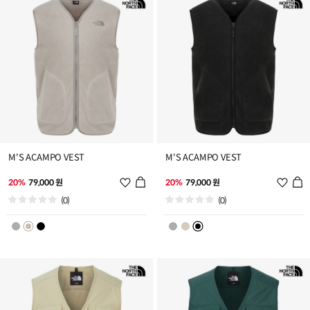
가
가
M'S ACAMPO VEST
M'S ACAMPO VEST
위
위
20%
79,000 원
20%
79,000 원
시
시
(0)
(0)
리
리
스
스
트
트
추
추
가
가