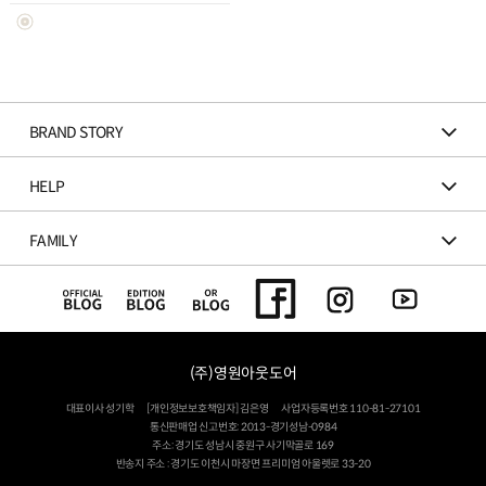
스
트
추
가
BRAND STORY
HELP
FAMILY
(주)영원아웃도어
대표이사 성기학
[개인정보보호책임자] 김은영
사업자등록번호 110-81-27101
통신판매업 신고번호: 2013-경기성남-0984
주소: 경기도 성남시 중원구 사기막골로 169
반송지 주소 : 경기도 이천시 마장면 프리미엄 아울렛로 33-20