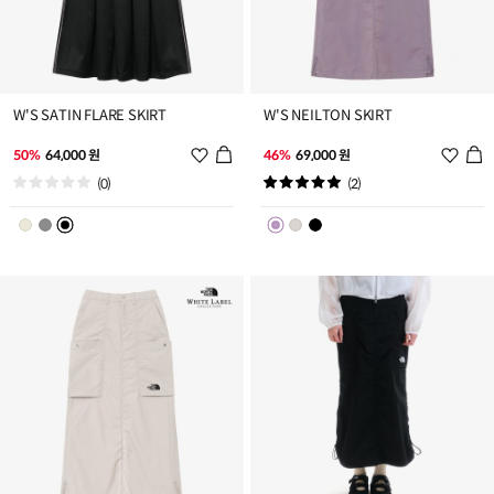
W'S SATIN FLARE SKIRT
W'S NEILTON SKIRT
위
위
50%
64,000 원
46%
69,000 원
시
시
(0)
(2)
리
리
스
스
트
트
추
추
가
가