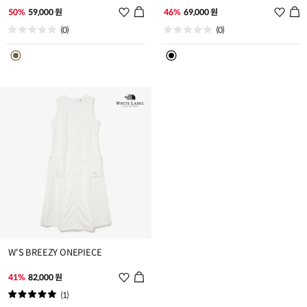
위
위
50%
59,000 원
46%
69,000 원
시
시
(0)
(0)
리
리
스
스
트
트
추
추
가
가
W'S BREEZY ONEPIECE
위
41%
82,000 원
시
(1)
리