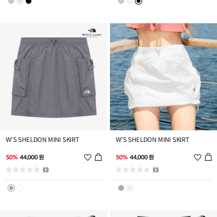
트
트
추
추
가
가
W'S SHELDON MINI SKIRT
W'S SHELDON MINI SKIRT
위
위
50%
44,000 원
50%
44,000 원
시
시
(0)
(0)
리
리
스
스
트
트
추
추