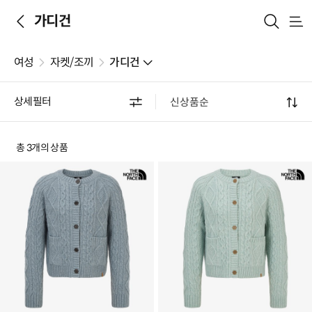
가디건
메
뉴
여성
자켓/조끼
가디건
상세필터
총 3개의 상품