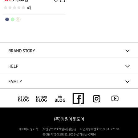
시
(0)
리
스
트
추
가
BRAND STORY
HELP
FAMILY
(주)영원아웃도어
대표이사 성기학
[개인정보보호책임자] 김은영
사업자등록번호 110-81-27101
통신판매업 신고번호: 2013-경기성남-0984