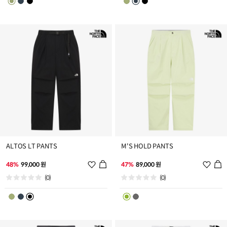
트
트
추
추
가
가
ALTOS LT PANTS
M'S HOLD PANTS
위
위
48%
99,000 원
47%
89,000 원
시
시
(0)
(0)
리
리
스
스
트
트
추
추