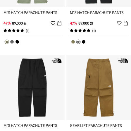
M'S HATCH PARACHUTE PANTS
M'S HATCH PARACHUTE PANTS
위
위
47%
89,000 원
47%
89,000 원
시
시
(1)
(1)
리
리
스
스
트
트
추
추
가
가
M'S HATCH PARACHUTE PANTS
GEAR LIFT PARACHUTE PANTS