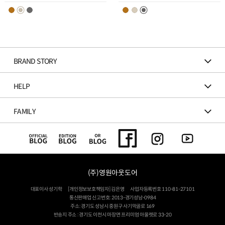
스
스
트
트
추
추
가
가
BRAND STORY
HELP
FAMILY
(주)영원아웃도어
대표이사 성기학
[개인정보보호책임자] 김은영
사업자등록번호 110-81-27101
통신판매업 신고번호: 2013-경기성남-0984
주소: 경기도 성남시 중원구 사기막골로 169
반송지 주소 : 경기도 이천시 마장면 프리미엄 아울렛로 33-20