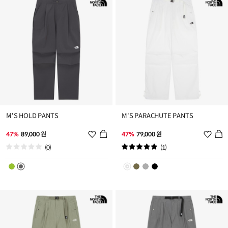
가
가
M'S HOLD PANTS
M'S PARACHUTE PANTS
위
위
47%
89,000 원
47%
79,000 원
시
시
(0)
(1)
리
리
스
스
트
트
추
추
가
가