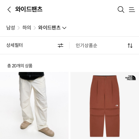
와이드팬츠
메
뉴
남성
하의
와이드팬츠
상세필터
총 20개의 상품