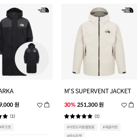
ARKA
M'S SUPERVENT JACKET
9,000 원
위
30%
251,300 원
위
시
시
(1)
(1)
리
리
스
스
#루즈핏
#아웃도어용활동용
#레귤러핏
트
트
#방수자켓