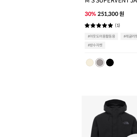
M'S SUPERVENT J
30%
251,300 원
(1)
#아웃도어용활동용
#레귤러
#방수자켓