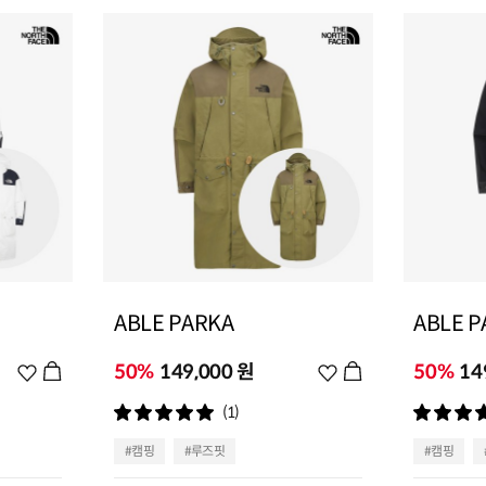
ABLE PARKA
ABLE P
위
50%
149,000 원
위
50%
14
시
시
(1)
리
리
스
스
#캠핑
#루즈핏
#캠핑
트
트