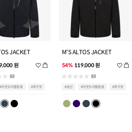
TOS JACKET
M'S ALTOS JACKET
9,000 원
위
54%
119,000 원
위
시
시
(0)
(0)
리
리
스
스
#아웃도어활동용
#루즈핏
#등산
#아웃도어활동용
#루즈핏
트
트
추
추
가
가