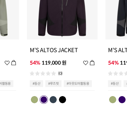
M'S ALTOS JACKET
M'S AL
위
54%
119,000 원
위
54%
11
시
시
(0)
리
리
스
스
어활동용
#등산
#루즈핏
#아웃도어활동용
#등산
트
트
추
추
가
가