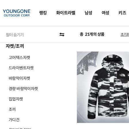
랭킹
화이트라벨
남성
여성
키즈
카테고리
총
21
개의 상품
필터 숨기기
초기
자켓/조끼
고어텍스자켓
드라이벤트자켓
바람막이자켓
경량 바람막이자켓
집업자켓
조끼
가디건