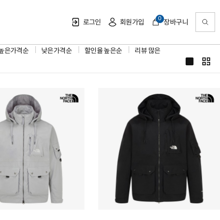
0
로그인
회원가입
장바구니
높은가격순
낮은가격순
할인율 높은순
리뷰 많은