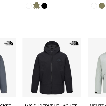
추
추
가
가