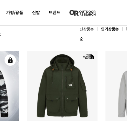
가방/용품
신발
브랜드
신상품순
인기상품순
화
순