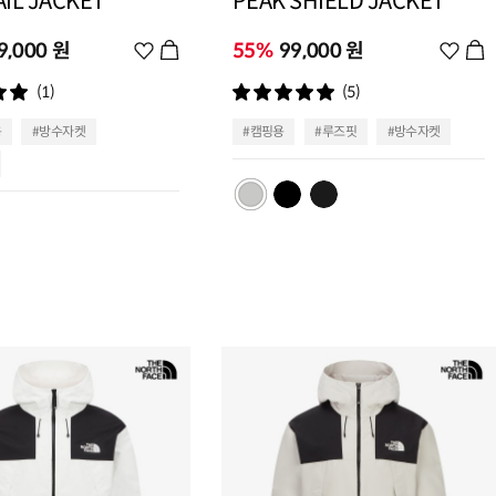
IL JACKET
PEAK SHIELD JACKET
9,000 원
위
55%
99,000 원
위
시
시
(1)
(5)
리
리
스
스
용
#방수자켓
#캠핑용
#루즈핏
#방수자켓
트
트
추
추
가
가