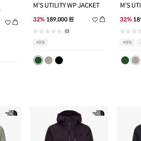
M'S UTILITY WP JACKET
M'S UT
T
32%
189,000 원
위
32%
18
위
시
시
(0)
리
리
스
스
#캠핑
#캠핑
트
트
추
추
가
가