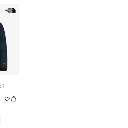
ET
위
시
리
스
트