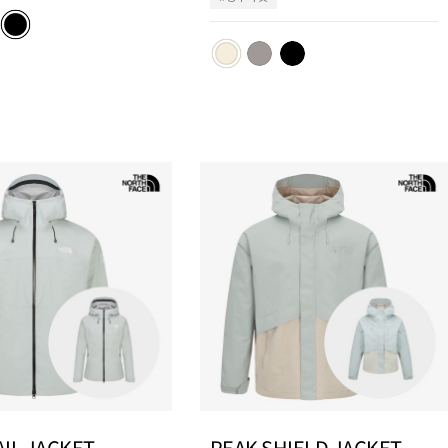
추
추
가
가