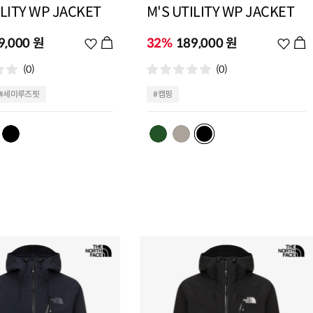
ILITY WP JACKET
M'S UTILITY WP JACKET
9,000 원
위
32%
189,000 원
위
시
시
(0)
(0)
리
리
스
스
#세미루즈핏
#캠핑
트
트
추
추
가
가