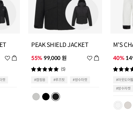
ET
PEAK SHIELD JACKET
M'S CH
위
55%
99,000 원
위
40%
14
시
시
(5)
리
리
스
스
자켓
#캠핑용
#루즈핏
#방수자켓
#아웃도어
트
트
#방수자켓
추
추
가
가