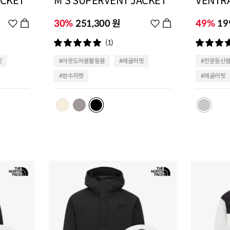
ACKET
M'S SUPERVENT JACKET
VENTRA
위
30%
251,300 원
위
49%
19
시
시
(1)
리
리
스
스
핏
#아웃도어용활동용
#레귤러핏
#전문등산
트
트
#방수자켓
#레귤러핏
추
추
가
가