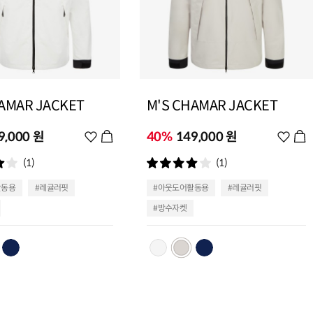
AMAR JACKET
M'S CHAMAR JACKET
9,000 원
위
40%
149,000 원
위
시
시
(1)
(1)
리
리
스
스
활동용
#레귤러핏
#아웃도어활동용
#레귤러핏
트
트
#방수자켓
추
추
가
가