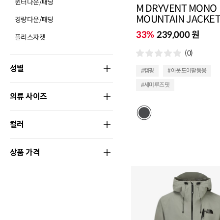
윈터다운/패딩
M DRYVENT MONO
MOUNTAIN JACKE
경량다운/패딩
33%
239,000 원
플리스자켓
(0)
성별
#캠핑
#아웃도어활동용
#세미루즈핏
의류 사이즈
컬러
상품 가격