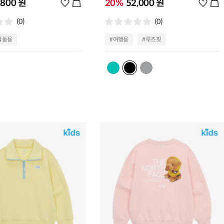
,800 원
위
20%
52,000 원
위
시
시
(0)
(0)
리
리
스
스
활동용
#여행용
#루즈핏
트
트
추
추
가
가