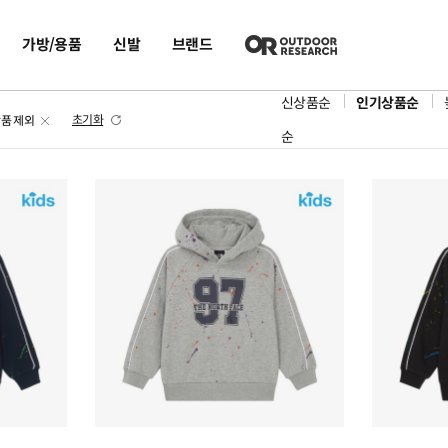
가방/용품
신발
브랜드
신상품순
인기상품순
초기화
상품 제외
순