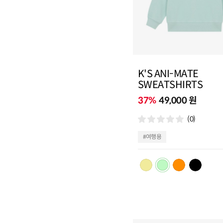
K'S ANI-MATE
SWEATSHIRTS
37%
49,000 원
(0)
#여행용