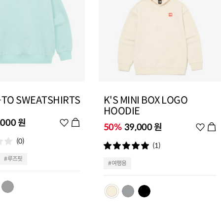
-TO SWEATSHIRTS
K'S MINI BOX LOGO
HOODIE
,000 원
위
50%
39,000 원
위
시
시
(0)
리
(1)
리
스
스
#루즈핏
#여행용
트
트
추
추
가
가