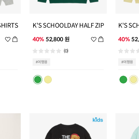
SHIRTS
K'S SCHOOLDAY HALF ZIP
K'S SC
위
40%
52,800 원
위
40%
52
시
시
(0)
리
리
스
스
#여행용
#여행용
트
트
추
추
가
가