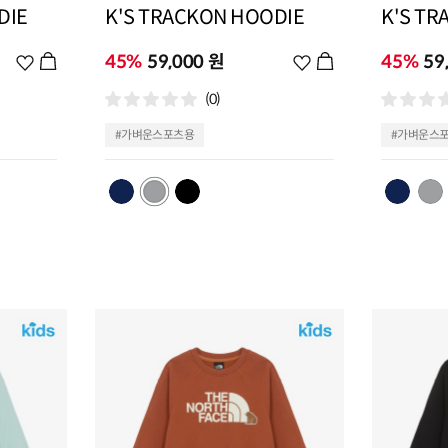
DIE
K'S TRACKON HOODIE
K'S TR
위
45%
59,000 원
위
45%
59
시
시
(0)
리
리
스
스
#가벼운스포츠용
#가벼운스
트
트
추
추
가
가