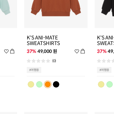
K'S ANI-MATE
K'S AN
SWEATSHIRTS
SWEAT
위
37%
49,000 원
위
37%
49
시
시
(0)
리
리
스
스
#여행용
#여행용
트
트
추
추
가
가