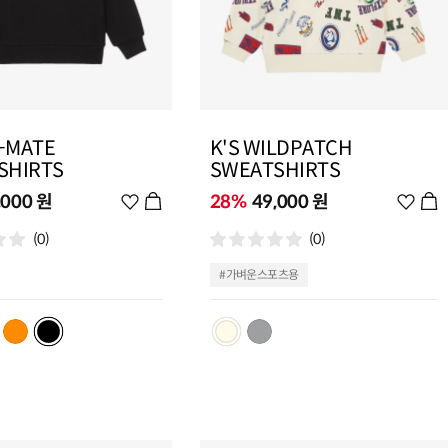
I-MATE
K'S WILDPATCH
SHIRTS
SWEATSHIRTS
,000 원
위
28%
49,000 원
위
시
시
(0)
(0)
리
리
스
스
#가벼운스포츠용
트
트
추
추
가
가