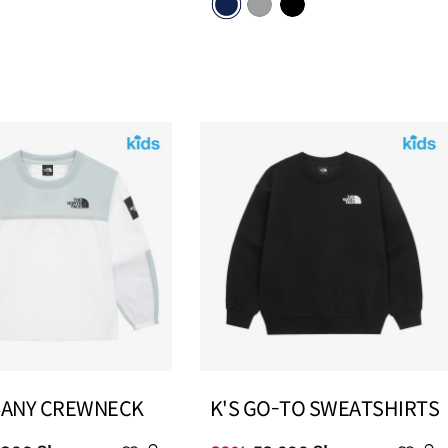
가
가
BANY CREWNECK
K'S GO-TO SWEATSHIRTS