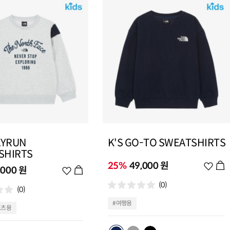
AYRUN
K'S GO-TO SWEATSHIRTS
SHIRTS
25%
49,000 원
위
,000 원
위
시
시
(0)
리
(0)
리
스
스
#여행용
포츠용
트
트
추
추