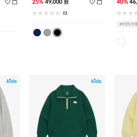
위
25%
49,000 원
위
40%
46
시
시
(0)
리
리
스
스
#아웃도어 
트
트
추
추
가
가