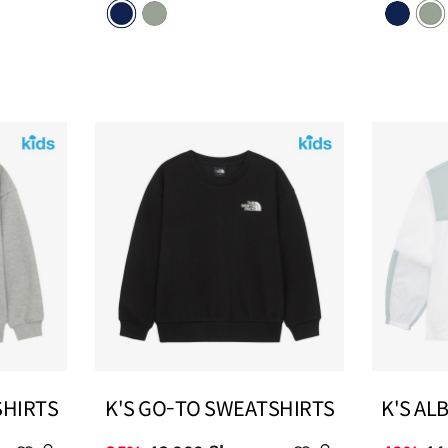
가
가
SHIRTS
K'S GO-TO SWEATSHIRTS
K'S AL