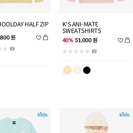
HOOLDAY HALF ZIP
K'S ANI-MATE
SWEATSHIRTS
,800 원
위
40%
51,000 원
위
시
시
(0)
리
(0)
리
스
스
트
트
추
추
가
가