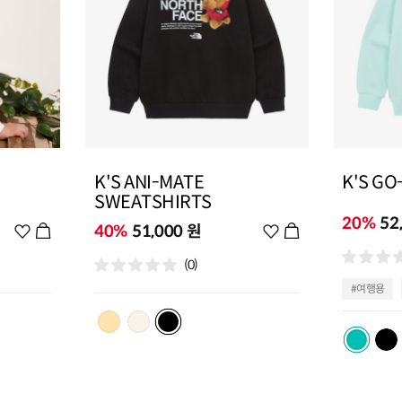
K'S ANI-MATE
K'S GO
SWEATSHIRTS
20%
52
위
40%
51,000 원
위
시
시
(0)
리
리
스
스
#여행용
트
트
추
추
가
가