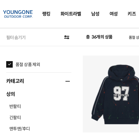
랭킹
화이트라벨
남성
여성
키즈
총
36
개의 상품
필터 숨기기
품절 
품절 상품 제외
카테고리
상의
반팔티
긴팔티
맨투맨/후디