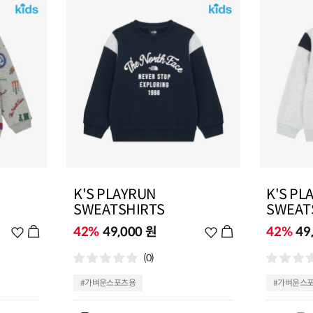
K'S PLAYRUN
K'S PL
SWEATSHIRTS
SWEAT
위
42%
49,000 원
위
42%
49
시
시
(0)
리
리
스
스
#가벼운스포츠용
#가벼운스
트
트
추
추