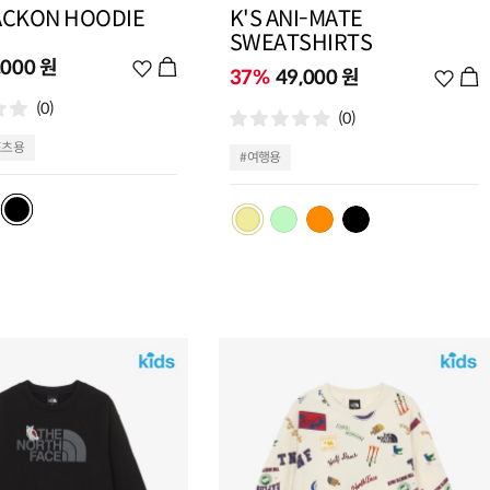
ACKON HOODIE
K'S ANI-MATE
SWEATSHIRTS
,000 원
위
37%
49,000 원
위
시
시
(0)
리
(0)
리
스
스
포츠용
#여행용
트
트
추
추
가
가