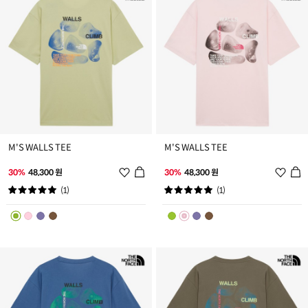
M'S WALLS TEE
M'S WALLS TEE
위
위
30%
48,300 원
30%
48,300 원
시
시
(1)
(1)
리
리
스
스
트
트
추
추
가
가