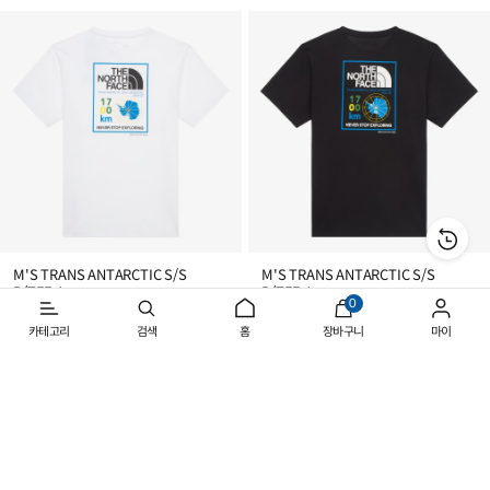
추
추
가
가
M'S TRANS ANTARCTIC S/S
M'S TRANS ANTARCTIC S/S
R/TEE 1
R/TEE 1
0
위
위
30%
48,300 원
30%
48,300 원
카테고리
검색
홈
장바구니
마이
시
시
(0)
(0)
리
리
스
스
트
트
추
추
가
가