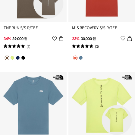
TNF RUN S/S R/TEE
M'S RECOVERY S/S R/TEE
위
위
34%
39,000 원
23%
30,000 원
시
시
(7)
(3)
리
리
스
스
트
트
추
추
가
가