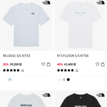
가
가
RELEASE S/S R/TEE
M'S FLEXOR S/S R/TEE
위
위
20%
39,200 원
40%
41,400 원
시
시
(1)
(1)
리
리
스
스
트
트
추
추
가
가