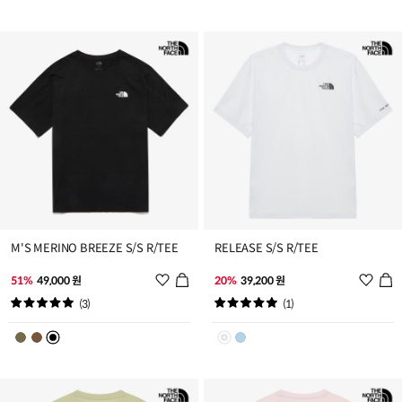
트
트
추
추
가
가
M'S MERINO BREEZE S/S R/TEE
RELEASE S/S R/TEE
위
위
51%
49,000 원
20%
39,200 원
시
시
(3)
(1)
리
리
스
스
트
트
추
추
가
가