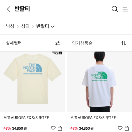
반팔티
메
뉴
남성
상의
반팔티
총 117개의 상품
상세필터
M'S AURORA EX S/S R/TEE
M'S AURORA EX S/S R/TEE
위
위
49%
34,850 원
49%
34,850 원