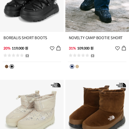
BOREALIS SHORT BOOTS
NOVELTY CAMP BOOTIE SHORT
위
위
20%
119,000 원
31%
109,000 원
시
시
(0)
(0)
리
리
스
스
트
트
추
추
가
가