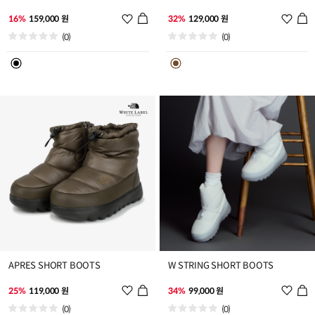
위
위
16%
159,000 원
32%
129,000 원
시
시
(0)
(0)
리
리
스
스
트
트
추
추
가
가
APRES SHORT BOOTS
W STRING SHORT BOOTS
위
위
25%
119,000 원
34%
99,000 원
시
시
(0)
(0)