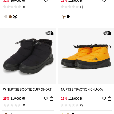
31%
109,000 원
25%
119,000 원
시
시
(0)
(0)
리
리
스
스
트
트
추
추
가
가
W NUPTSE BOOTIE CUFF SHORT
NUPTSE TRACTION CHUKKA
위
위
25%
119,000 원
25%
119,000 원
시
시
(0)
(0)
리
리