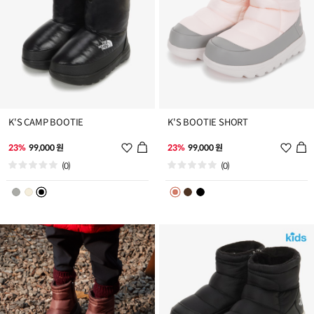
K'S CAMP BOOTIE
K'S BOOTIE SHORT
위
위
23%
99,000 원
23%
99,000 원
시
시
(0)
(0)
리
리
스
스
트
트
추
추
가
가