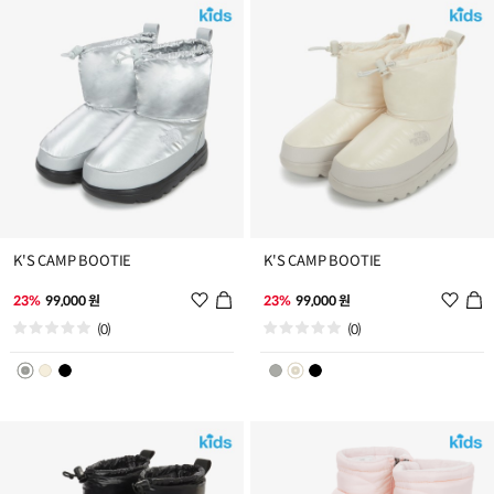
가
가
K'S CAMP BOOTIE
K'S CAMP BOOTIE
위
위
23%
99,000 원
23%
99,000 원
시
시
(0)
(0)
리
리
스
스
트
트
추
추
가
가