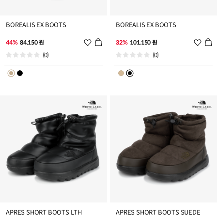
BOREALIS EX BOOTS
BOREALIS EX BOOTS
위
위
44%
84,150 원
32%
101,150 원
시
시
(0)
(0)
리
리
스
스
트
트
추
추
가
가
APRES SHORT BOOTS LTH
APRES SHORT BOOTS SUEDE