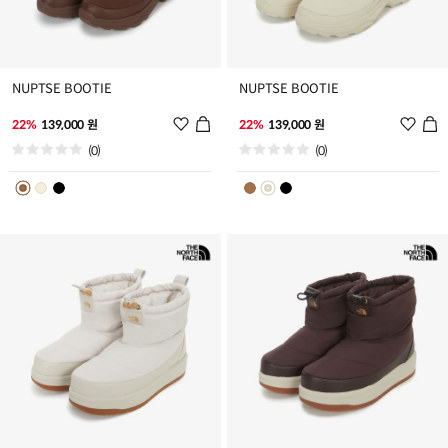
NUPTSE BOOTIE
NUPTSE BOOTIE
위
위
22%
139,000 원
22%
139,000 원
시
시
(0)
(0)
리
리
스
스
트
트
추
추
가
가