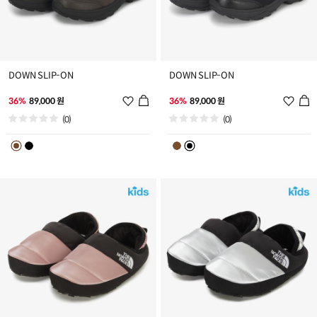
DOWN SLIP-ON
DOWN SLIP-ON
위
위
36%
89,000 원
36%
89,000 원
시
시
(0)
(0)
리
리
스
스
트
트
추
추
가
가