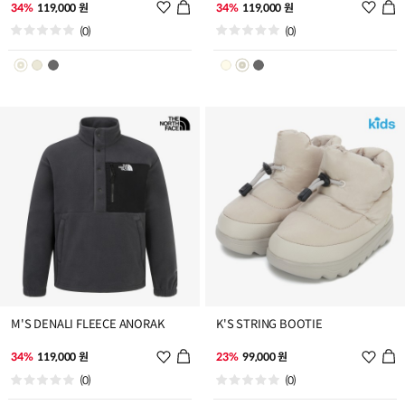
위
위
34%
119,000 원
34%
119,000 원
시
시
(0)
(0)
리
리
스
스
트
트
추
추
가
가
M'S DENALI FLEECE ANORAK
K'S STRING BOOTIE
위
위
34%
119,000 원
23%
99,000 원
시
시
(0)
(0)
리
리