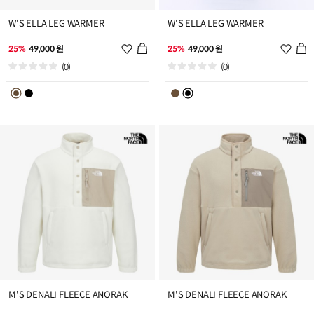
W'S ELLA LEG WARMER
W'S ELLA LEG WARMER
위
위
25%
49,000 원
25%
49,000 원
시
시
(0)
(0)
리
리
스
스
트
트
추
추
가
가
M'S DENALI FLEECE ANORAK
M'S DENALI FLEECE ANORAK