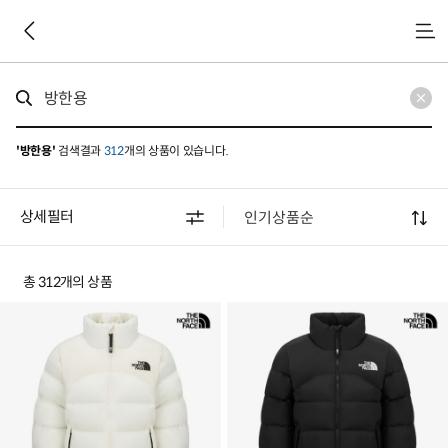
메
뉴
'방한용'
검색결과
312
개의 상품이 있습니다.
상세필터
총 312개의 상품