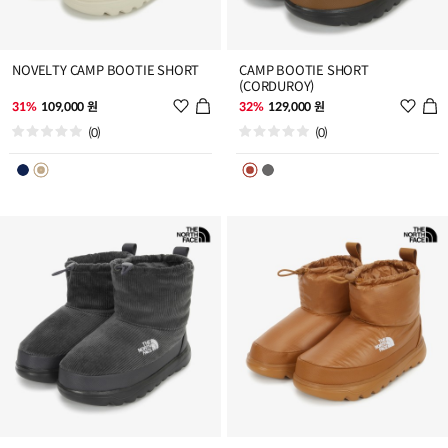
NOVELTY CAMP BOOTIE SHORT
CAMP BOOTIE SHORT
(CORDUROY)
위
위
31%
109,000 원
32%
129,000 원
시
시
(0)
(0)
리
리
스
스
트
트
추
추
가
가