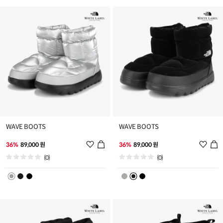
추
추
가
가
WAVE BOOTS
WAVE BOOTS
위
위
36%
89,000 원
36%
89,000 원
시
시
(0)
(0)
리
리
스
스
트
트
추
추
가
가