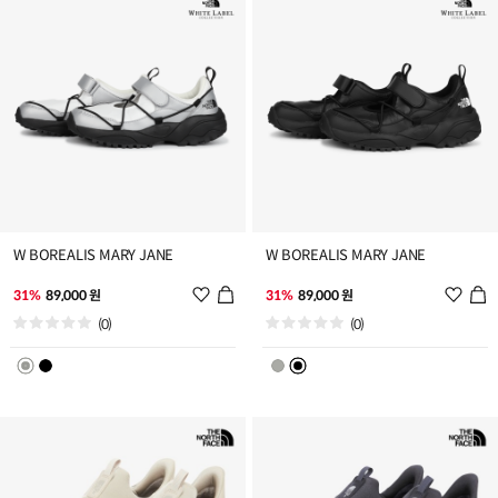
가
가
W BOREALIS MARY JANE
W BOREALIS MARY JANE
위
위
31%
89,000 원
31%
89,000 원
시
시
(0)
(0)
리
리
스
스
트
트
추
추
가
가