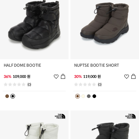
HALF DOME BOOTIE
NUPTSE BOOTIE SHORT
위
위
36%
109,000 원
30%
119,000 원
시
시
(0)
(0)
리
리
스
스
트
트
추
추
가
가