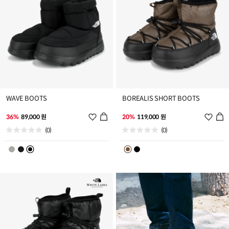
WAVE BOOTS
BOREALIS SHORT BOOTS
위
위
36%
89,000 원
20%
119,000 원
시
시
(0)
(0)
리
리
스
스
트
트
추
추
가
가