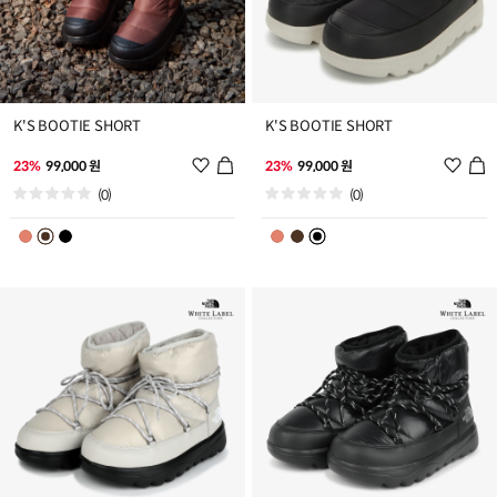
K'S BOOTIE SHORT
K'S BOOTIE SHORT
위
위
23%
99,000 원
23%
99,000 원
시
시
(0)
(0)
리
리
스
스
트
트
추
추
가
가