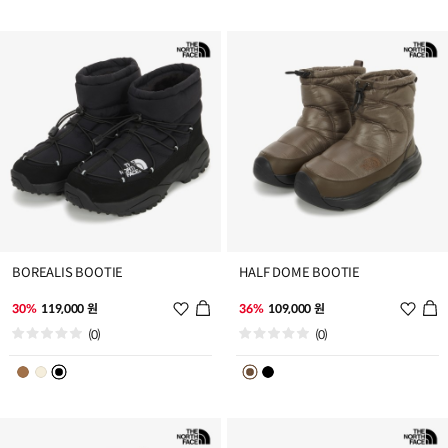
트
트
추
추
가
가
BOREALIS BOOTIE
HALF DOME BOOTIE
위
위
30%
119,000 원
36%
109,000 원
시
시
(0)
(0)
리
리
스
스
트
트
추
추
가
가