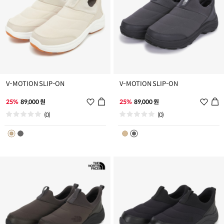
V-MOTION SLIP-ON
V-MOTION SLIP-ON
위
위
25%
89,000 원
25%
89,000 원
시
시
(0)
(0)
리
리
스
스
트
트
추
추
가
가