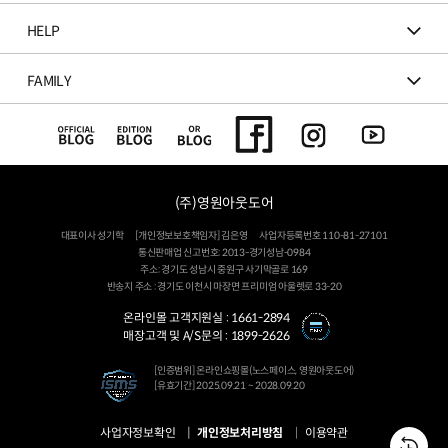
HELP
FAMILY
(주)영원아웃도어
대표이사 성기학
[개인정보보호책임자] 김은영
사업자등록번호 110-81-27101
통신판매업 신고번호: 2013-경기성남-0984
주소: 경기도 성남시 중원구 사기막골로 169
반송지 주소 : 경기도 이천시 마장면 프리미엄 아울렛로 33-20
온라인몰 고객지원실 :
1661-2894
매장고객 및 A/S문의 :
1899-2626
[인증범위] 온라인쇼핑몰(노스페이스, 영원아웃도어)
[유효기간] 2025.09.21 ~ 2028.09.20
사업자정보확인
개인정보처리방침
이용약관