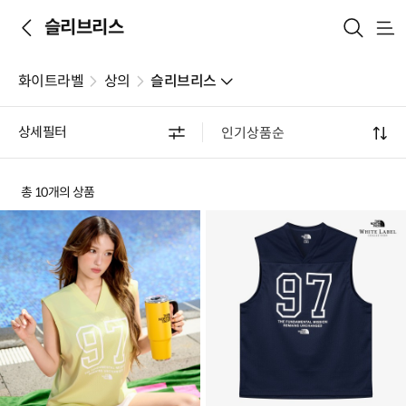
슬리브리스
메
뉴
화이트라벨
상의
슬리브리스
상세필터
총 10개의 상품