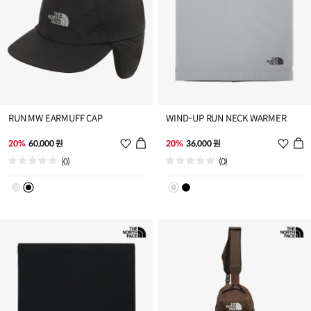
RUN MW EARMUFF CAP
WIND-UP RUN NECK WARMER
위
위
20%
60,000 원
20%
36,000 원
시
시
(0)
(0)
리
리
스
스
트
트
추
추
가
가