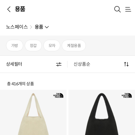
용품
메
뉴
노스페이스
용품
가방
장갑
모자
계절용품
상세필터
총 416개의 상품