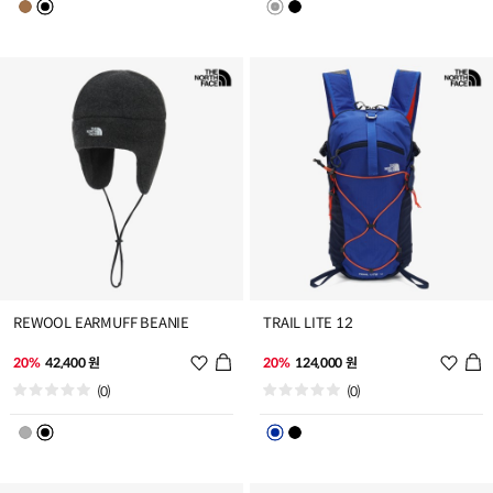
스
스
트
트
추
추
가
가
REWOOL EARMUFF BEANIE
TRAIL LITE 12
위
위
20%
42,400 원
20%
124,000 원
시
시
(0)
(0)
리
리
스
스
트
트
추
추