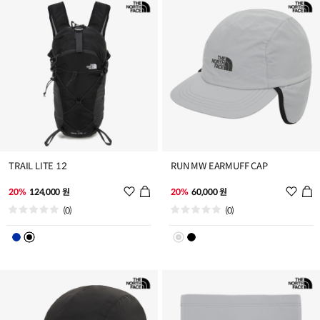
가
가
TRAIL LITE 12
RUN MW EARMUFF CAP
위
위
20%
124,000 원
20%
60,000 원
시
시
(0)
(0)
리
리
스
스
트
트
추
추
가
가