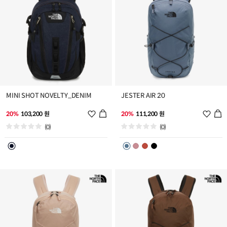
MINI SHOT NOVELTY_DENIM
JESTER AIR 20
위
위
20%
103,200 원
20%
111,200 원
시
시
(0)
(0)
리
리
스
스
트
트
추
추
가
가