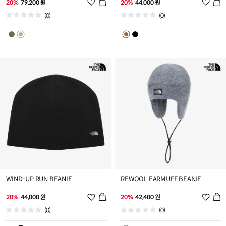
위
위
20%
79,200 원
20%
44,000 원
시
시
(0)
(0)
리
리
스
스
트
트
추
추
가
가
WIND-UP RUN BEANIE
REWOOL EARMUFF BEANIE
위
위
20%
44,000 원
20%
42,400 원
시
시
(0)
(0)
리
리