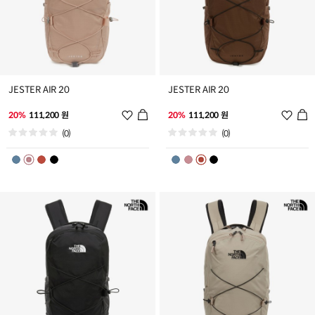
JESTER AIR 20
JESTER AIR 20
위
위
20%
111,200 원
20%
111,200 원
시
시
(0)
(0)
리
리
스
스
트
트
추
추
가
가