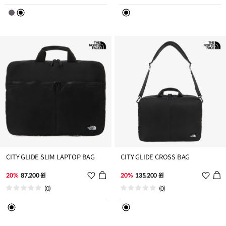
리
리
스
스
트
트
추
추
가
가
CITY GLIDE SLIM LAPTOP BAG
CITY GLIDE CROSS BAG
위
위
20%
87,200 원
20%
135,200 원
시
시
(0)
(0)
리
리
스
스
트
트