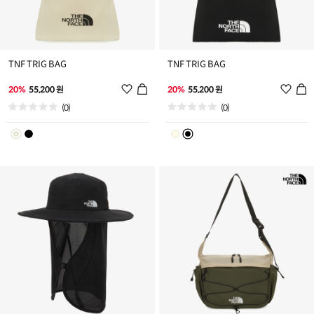
TNF TRIG BAG
TNF TRIG BAG
위
위
20%
55,200 원
20%
55,200 원
시
시
(0)
(0)
리
리
스
스
트
트
추
추
가
가