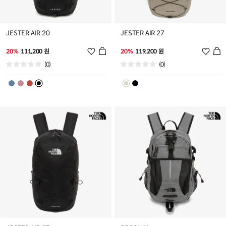
JESTER AIR 20
JESTER AIR 27
위
위
20%
111,200 원
20%
119,200 원
시
시
(0)
(0)
리
리
스
스
트
트
추
추
가
가