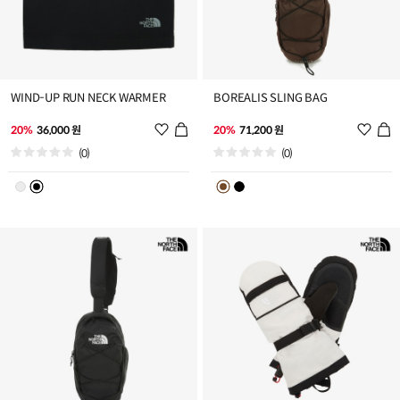
WIND-UP RUN NECK WARMER
BOREALIS SLING BAG
위
위
20%
36,000 원
20%
71,200 원
시
시
(0)
(0)
리
리
스
스
트
트
추
추
가
가