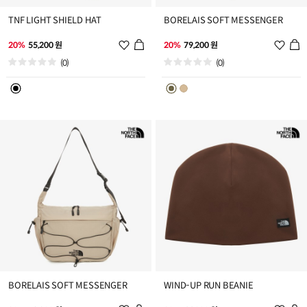
TNF LIGHT SHIELD HAT
BORELAIS SOFT MESSENGER
위
위
20%
55,200 원
20%
79,200 원
시
시
(0)
(0)
리
리
스
스
트
트
추
추
가
가
BORELAIS SOFT MESSENGER
WIND-UP RUN BEANIE