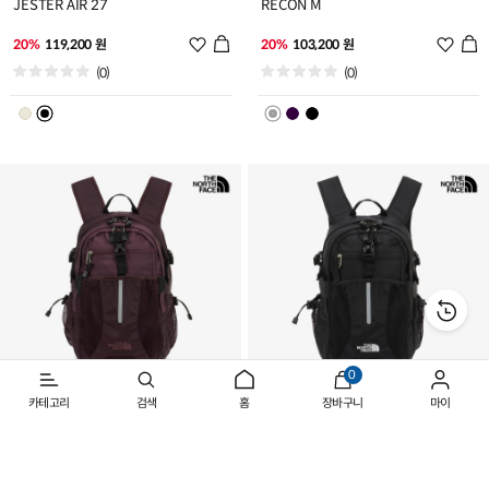
JESTER AIR 27
RECON M
위
위
20%
119,200 원
20%
103,200 원
시
시
(0)
(0)
리
리
스
스
트
트
추
추
가
가
0
카테고리
검색
홈
장바구니
마이
RECON M
RECON M
위
위
20%
103,200 원
20%
103,200 원
시
시