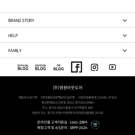
BRAND STORY
HELP
FAMILY
(주)영원아웃도어
대표이사 성기학
[개인정보보호책임자] 김은영
사업자등록번호 110-81-27101
통신판매업 신고번호: 2013-경기성남-0984
주소: 경기도 성남시 중원구 사기막골로 169
반송지 주소 : 경기도 이천시 마장면 프리미엄 아울렛로 33-20
온라인몰 고객지원실 :
1661-2894
매장고객 및 A/S문의 :
1899-2626