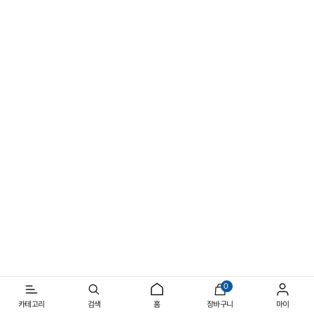
선명해지는 여름의 실루엣
일상과 아웃도어를 넘나드는 반소매 스타일
0
카테고리
검색
홈
장바구니
마이