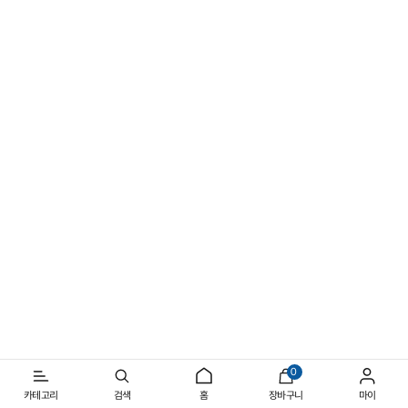
1/4
선명해지는 여름의 실루엣
일상과 아웃도어를 넘나드는 반소매 스타일
0
카테고리
검색
홈
장바구니
마이