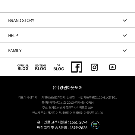
BRAND STORY
HELP
FAMILY
(주)영원아웃도어
대표이사 성기학
[개인정보보호책임자] 김은영
사업자등록번호 110-81-27101
통신판매업 신고번호: 2013-경기성남-0984
주소: 경기도 성남시 중원구 사기막골로 169
반송지 주소 : 경기도 이천시 마장면 프리미엄 아울렛로 33-20
온라인몰 고객지원실 :
1661-2894
매장고객 및 A/S문의 :
1899-2626