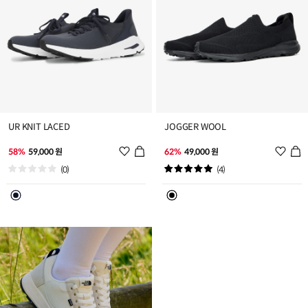
UR KNIT LACED
JOGGER WOOL
위
위
58%
59,000 원
62%
49,000 원
시
시
(0)
(4)
리
리
스
스
트
트
추
추
가
가