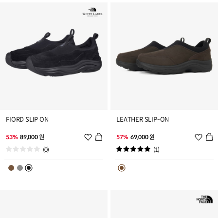
가
가
FIORD SLIP ON
LEATHER SLIP-ON
위
위
53%
89,000 원
57%
69,000 원
시
시
(0)
(1)
리
리
스
스
트
트
추
추
가
가