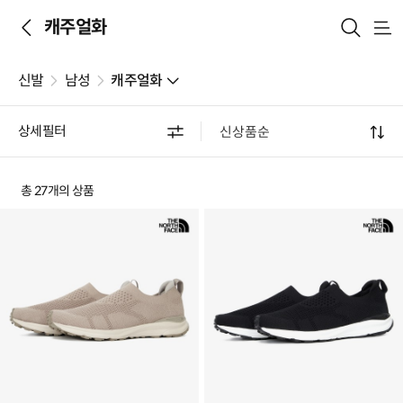
캐주얼화
메
뉴
신발
남성
캐주얼화
상세필터
총 27개의 상품