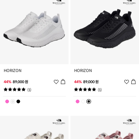
가
가
HORIZON
HORIZON
위
위
44%
89,000 원
44%
89,000 원
시
시
(1)
(1)
리
리
스
스
트
트
추
추
가
가