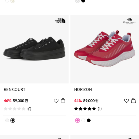
트
트
추
추
가
가
REN COURT
HORIZON
위
위
46%
59,000 원
44%
89,000 원
시
시
(0)
(1)
리
리
스
스
트
트
추
추