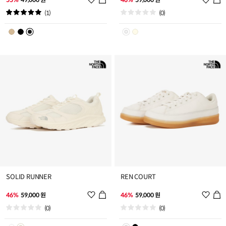
시
시
(1)
(0)
리
리
스
스
트
트
추
추
가
가
SOLID RUNNER
REN COURT
위
위
46%
59,000 원
46%
59,000 원
시
시
(0)
(0)
리
리
스
스