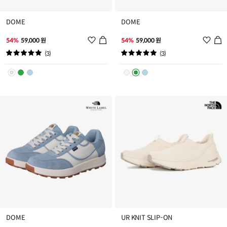
DOME
DOME
위
위
54%
59,000 원
54%
59,000 원
시
시
(3)
(3)
리
리
스
스
트
트
추
추
가
가
DOME
UR KNIT SLIP-ON