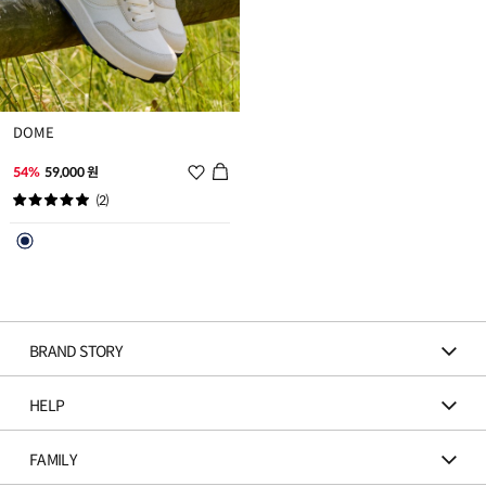
DOME
위
54%
59,000 원
시
(2)
리
스
트
추
가
BRAND STORY
HELP
FAMILY