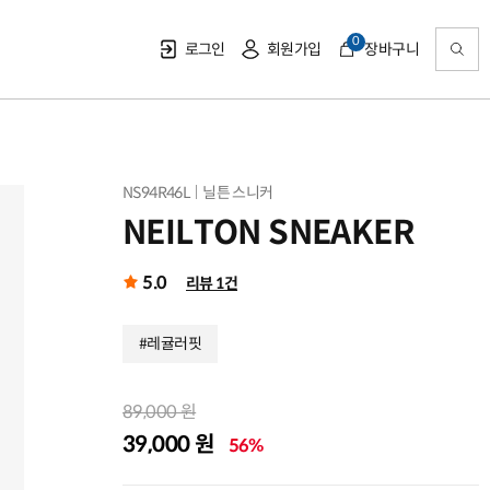
0
로그인
회원가입
장바구니
NS94R46L
닐튼 스니커
NEILTON SNEAKER
5.0
리뷰 1건
#레귤러핏
89,000 원
39,000 원
56%