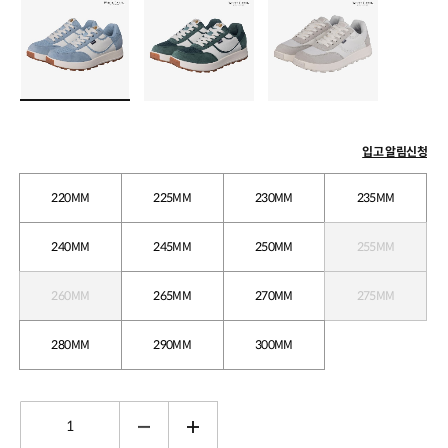
입고 알림신청
220MM
225MM
230MM
235MM
240MM
245MM
250MM
255MM
260MM
265MM
270MM
275MM
280MM
290MM
300MM