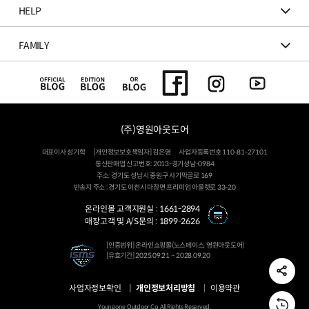
HELP
FAMILY
(주)영원아웃도어
대표이사 성기학
[개인정보보호책임자] 김은영
사업자등록번호 110-81-27101
통신판매업 신고번호: 2013-경기성남-0984
주소: 경기도 성남시 중원구 사기막골로 169
반송지 주소 : 경기도 이천시 마장면 프리미엄 아울렛로 33-20
온라인몰 고객지원실 :
1661-2894
매장고객 및 A/S문의 :
1899-2626
[인증범위] 온라인쇼핑몰(노스페이스, 영원아웃도어)
[유효기간] 2025.09.21 ~ 2028.09.20
사업자정보확인
개인정보처리방침
이용약관
Youngone Outdoor Co. All Rights Reserved.