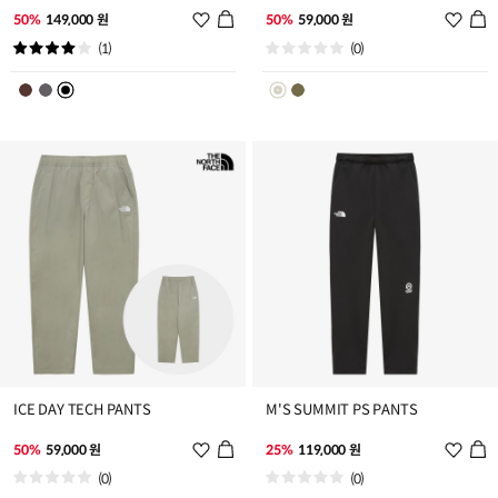
위
위
50%
149,000 원
50%
59,000 원
시
시
(1)
(0)
리
리
스
스
트
트
추
추
가
가
ICE DAY TECH PANTS
M'S SUMMIT PS PANTS
위
위
50%
59,000 원
25%
119,000 원
시
시
(0)
(0)
리
리