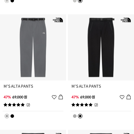
트
트
추
추
가
가
M'S ALTA PANTS
M'S ALTA PANTS
위
위
47%
69,000 원
47%
69,000 원
시
시
(2)
(2)
리
리
스
스
트
트
추
추