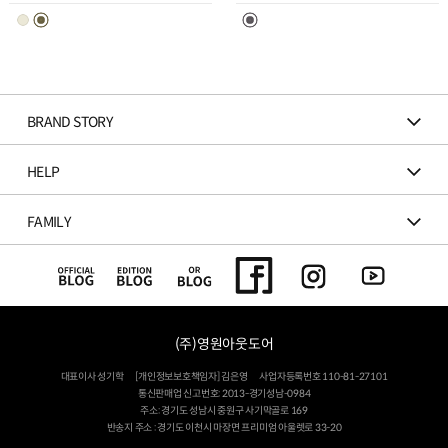
스
스
트
트
추
추
가
가
BRAND STORY
HELP
FAMILY
(주)영원아웃도어
대표이사 성기학
[개인정보보호책임자] 김은영
사업자등록번호 110-81-27101
통신판매업 신고번호: 2013-경기성남-0984
주소: 경기도 성남시 중원구 사기막골로 169
반송지 주소 : 경기도 이천시 마장면 프리미엄 아울렛로 33-20