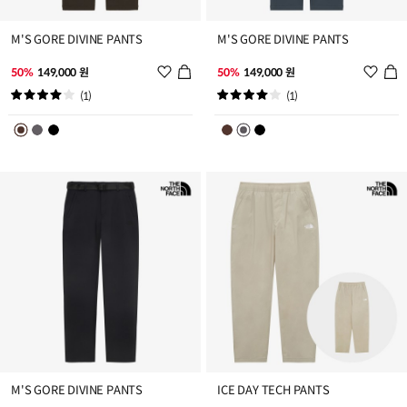
M'S GORE DIVINE PANTS
M'S GORE DIVINE PANTS
위
위
50%
149,000 원
50%
149,000 원
시
시
(1)
(1)
리
리
스
스
트
트
추
추
가
가
M'S GORE DIVINE PANTS
ICE DAY TECH PANTS