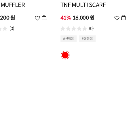
 MUFFLER
TNF MULTI SCARF
,200 원
위
41%
16,000 원
위
시
시
(0)
(0)
리
리
스
스
#산행용
#운동용
트
트
추
추
가
가