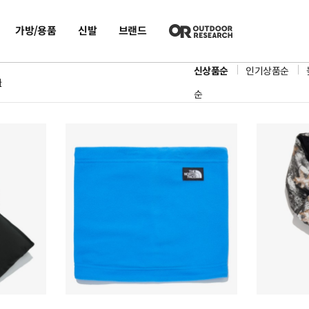
가방/용품
신발
브랜드
신상품순
인기상품순
화
순