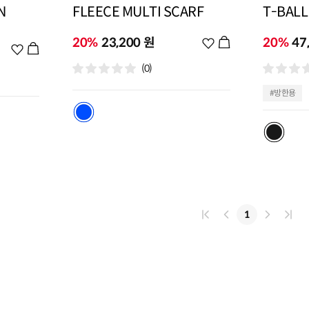
N
FLEECE MULTI SCARF
T-BALL
20%
23,200 원
위
20%
47
위
시
시
(0)
리
리
스
스
#방한용
트
트
추
추
가
가
1