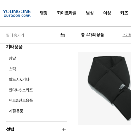
랭킹
화이트라벨
남성
여성
키즈
카테고리
총
4
개의 상품
필터 숨기기
초기
기타용품
양말
스틱
팔토시&기타
반다나&스카프
텐트&텐트용품
계절용품
성별