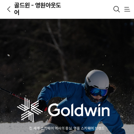
골드윈 - 영원아웃도
메
어
뉴