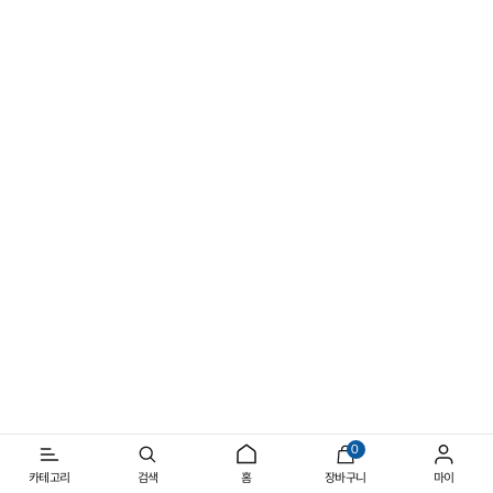
선명해지는 여름의 실루엣
일상과 아웃도어를 넘나드는 반소매 스타일
0
카테고리
검색
홈
장바구니
마이