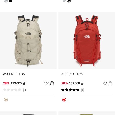
트
트
추
추
가
가
ASCEND LT 35
ASCEND LT 25
위
위
28%
179,000 원
20%
132,000 원
시
시
(0)
(1)
리
리
스
스
트
트
추
추