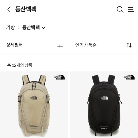
등산백팩
메
뉴
가방
등산백팩
상세필터
총 12개의 상품