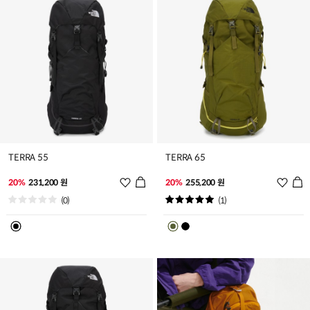
가
가
TERRA 55
TERRA 65
위
위
20%
231,200 원
20%
255,200 원
시
시
(0)
(1)
리
리
스
스
트
트
추
추
가
가