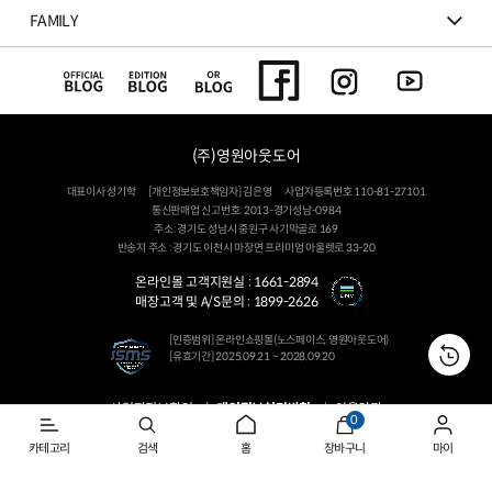
FAMILY
(주)영원아웃도어
대표이사 성기학
[개인정보보호책임자] 김은영
사업자등록번호 110-81-27101
통신판매업 신고번호: 2013-경기성남-0984
주소: 경기도 성남시 중원구 사기막골로 169
반송지 주소 : 경기도 이천시 마장면 프리미엄 아울렛로 33-20
온라인몰 고객지원실 :
1661-2894
매장고객 및 A/S문의 :
1899-2626
[인증범위] 온라인쇼핑몰(노스페이스, 영원아웃도어)
[유효기간] 2025.09.21 ~ 2028.09.20
사업자정보확인
개인정보처리방침
이용약관
0
Youngone Outdoor Co. All Rights Reserved.
카테고리
검색
홈
장바구니
마이