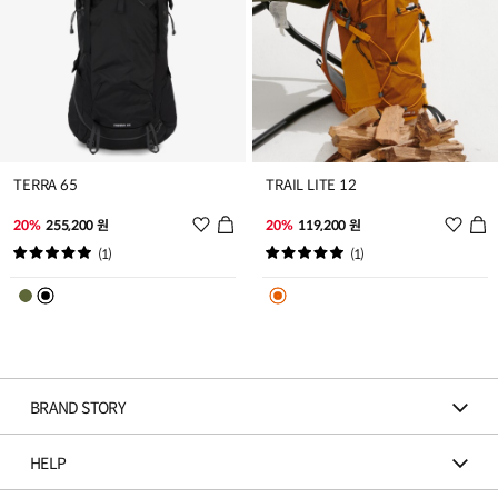
TERRA 65
TRAIL LITE 12
위
위
20%
255,200 원
20%
119,200 원
시
시
(1)
(1)
리
리
스
스
트
트
추
추
가
가
BRAND STORY
HELP