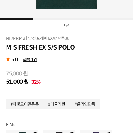
1
/
4
NT7PR14B
남성 프레쉬 EX 반팔 폴로
M'S FRESH EX S/S POLO
5.0
리뷰 1건
75,000 원
51,000 원
32%
#아웃도어활동용
#레귤러핏
#온라인단독
PINE