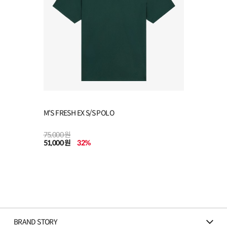
M'S FRESH EX S/S POLO
75,000 원
51,000 원
32
%
BRAND STORY