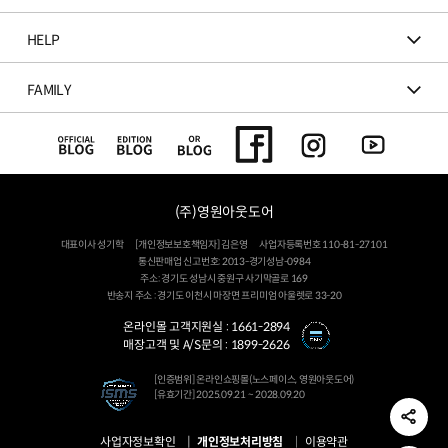
HELP
FAMILY
(주)영원아웃도어
대표이사 성기학
[개인정보보호책임자] 김은영
사업자등록번호 110-81-27101
통신판매업 신고번호: 2013-경기성남-0984
주소: 경기도 성남시 중원구 사기막골로 169
반송지 주소 : 경기도 이천시 마장면 프리미엄 아울렛로 33-20
온라인몰 고객지원실 :
1661-2894
매장고객 및 A/S문의 :
1899-2626
[인증범위] 온라인쇼핑몰(노스페이스, 영원아웃도어)
[유효기간] 2025.09.21 ~ 2028.09.20
사업자정보확인
개인정보처리방침
이용약관