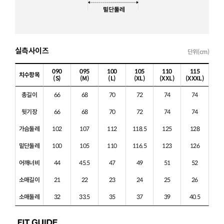
실측사이즈
단위(cm)
090
095
100
105
110
115
치수항목
(S)
(M)
(L)
(XL)
(XXL)
(XXXL)
총길이
66
68
70
72
74
74
뒷기장
66
68
70
72
74
74
가슴둘레
102
107
112
118.5
125
128
밑단둘레
100
105
110
116.5
123
126
어깨너비
44
45.5
47
49
51
52
소매길이
21
22
23
24
25
26
소매둘레
32
33.5
35
37
39
40.5