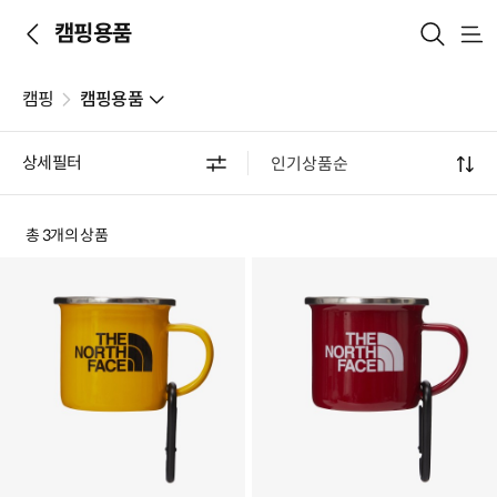
캠핑용품
메
뉴
캠핑
캠핑용품
상세필터
총 3개의 상품