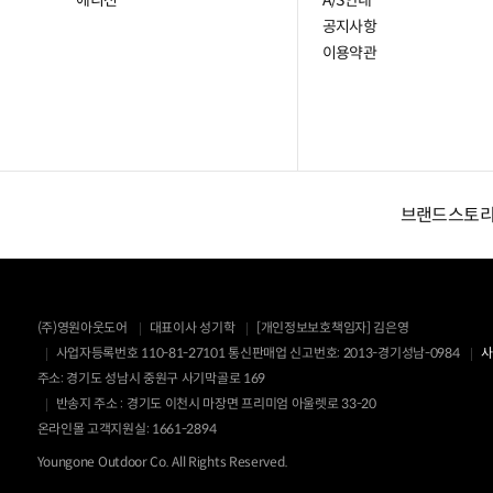
에디션
A/S안내
공지사항
이용약관
브랜드스토
(주)영원아웃도어
대표이사 성기학
[개인정보보호책임자] 김은영
사업자등록번호 110-81-27101
통신판매업 신고번호: 2013-경기성남-0984
사
주소: 경기도 성남시 중원구 사기막골로 169
반송지 주소 : 경기도 이천시 마장면 프리미엄 아울렛로 33-20
온라인몰 고객지원실: 1661-2894
Youngone Outdoor Co. All Rights Reserved.