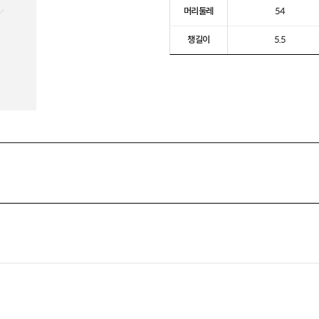
머리둘레
54
챙길이
5.5