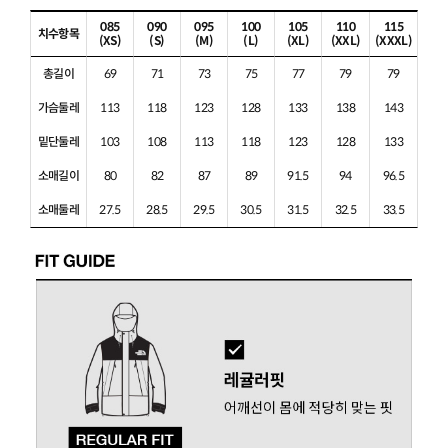
085
090
095
100
105
110
115
치수항목
(XS)
(S)
(M)
(L)
(XL)
(XXL)
(XXXL)
총길이
69
71
73
75
77
79
79
가슴둘레
113
118
123
128
133
138
143
밑단둘레
103
108
113
118
123
128
133
소매길이
80
82
87
89
91.5
94
96.5
소매둘레
27.5
28.5
29.5
30.5
31.5
32.5
33.5