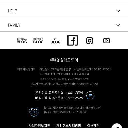
HELP
FAMILY
(주)영원아웃도어
대표이사 성기학
[개인정보보호책임자] 김은영
사업자등록번호 110-81-27101
통신판매업 신고번호: 2013-경기성남-0984
주소: 경기도 성남시 중원구 사기막골로 169
반송지 주소 : 경기도 이천시 마장면 프리미엄 아울렛로 33-20
온라인몰 고객지원실 :
1661-2894
매장고객 및 A/S문의 :
1899-2626
[인증범위] 온라인쇼핑몰(노스페이스, 영원아웃도어)
[유효기간] 2025.09.21 ~ 2028.09.20
사업자정보확인
개인정보처리방침
이용약관