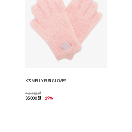
K'S MELLY FUR GLOVES
43,000 원
35,000 원
19
%