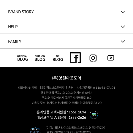
BRAND STORY
HELP
FAMILY
(주)영원아웃도어
대표이사 성기학
[개인정보보호책임자] 김은영
사업자등록번호 110-81-27101
통신판매업 신고번호: 2013-경기성남-0984
주소: 경기도 성남시 중원구 사기막골로 169
반송지 주소 : 경기도 이천시 마장면 프리미엄 아울렛로 33-20
온라인몰 고객지원실 :
1661-2894
매장고객 및 A/S문의 :
1899-2626
[인증범위] 온라인쇼핑몰(노스페이스, 영원아웃도어)
[유효기간] 2025.09.21 ~ 2028.09.20