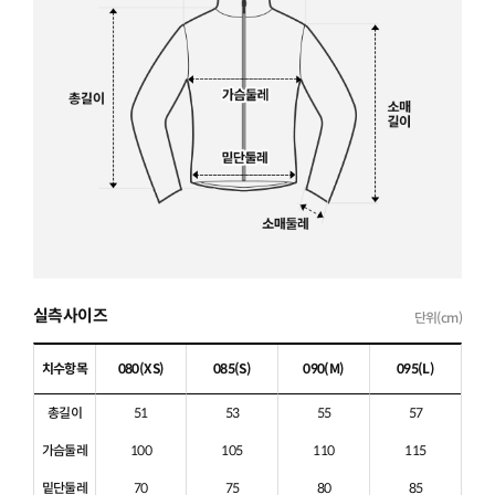
실측사이즈
단위(cm)
치수항목
080(XS)
085(S)
090(M)
095(L)
총길이
51
53
55
57
가슴둘레
100
105
110
115
밑단둘레
70
75
80
85