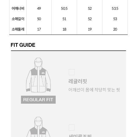
어깨너비
49
50.5
52
53.5
소매길이
50
51
52
53
소매둘레
17
18
19
20