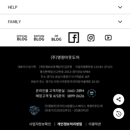
HELP
FAMILY
(주)영원아웃도어
대표이사 성기학
[개인정보보호책임자] 김은영
사업자등록번호 110-81-27101
통신판매업 신고번호: 2013-경기성남-0984
주소: 경기도 성남시 중원구 사기막골로 169
반송지 주소 : 경기도 이천시 마장면 프리미엄 아울렛로 33-20
온라인몰 고객지원실 :
1661-2894
매장고객 및 A/S문의 :
1899-2626
[인증범위] 온라인쇼핑몰(노스페이스, 영원아웃도어)
[유효기간] 2025.09.21 ~ 2028.09.20
사업자정보확인
개인정보처리방침
이용약관