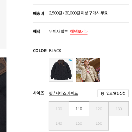
2,500원 / 30,000원 이상 구매시 무료
배송비
혜택
무이자 할부
혜택보기 >
COLOR
BLACK
사이즈
핏 / 사이즈 가이드
입고 알림신청
100
110
120
130
140
150
160