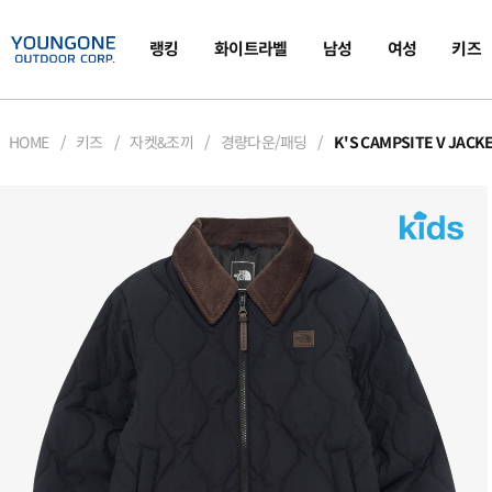
랭킹
화이트라벨
남성
여성
키즈
HOME
키즈
자켓&조끼
경량다운/패딩
K'S CAMPSITE V JACK