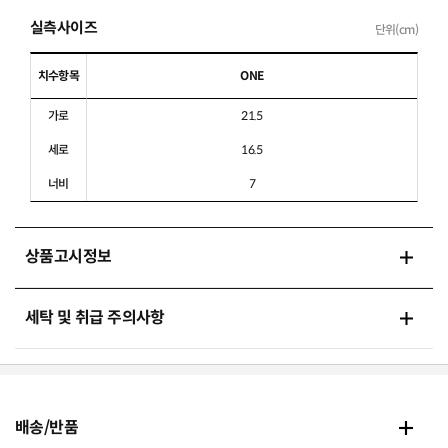
실측사이즈
단위(cm)
치수항목
ONE
가로
21.5
세로
16.5
너비
7
상품고시정보
세탁 및 취급 주의사항
배송/반품