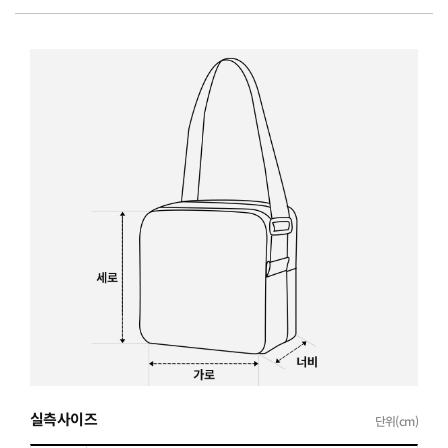
실측사이즈
단위(cm)