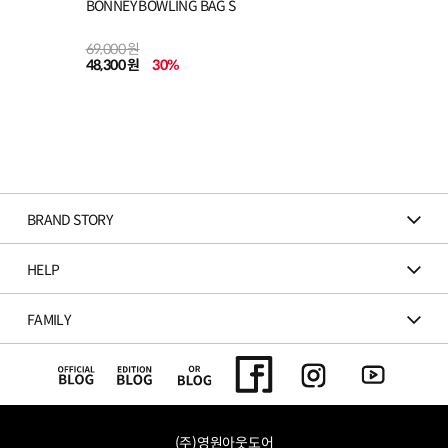
BONNEY BOWLING BAG S
69,000 원
48,300 원
30
%
BRAND STORY
HELP
FAMILY
(주)영원아웃도어