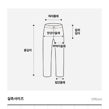
실측사이즈
단위(cm)