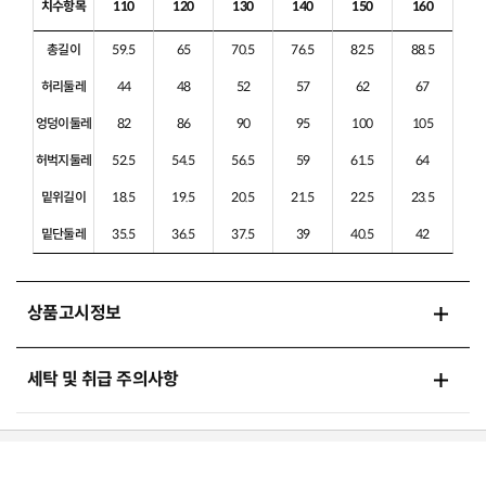
치수항목
110
120
130
140
150
160
총길이
59.5
65
70.5
76.5
82.5
88.5
허리둘레
44
48
52
57
62
67
엉덩이둘레
82
86
90
95
100
105
허벅지둘레
52.5
54.5
56.5
59
61.5
64
밑위길이
18.5
19.5
20.5
21.5
22.5
23.5
밑단둘레
35.5
36.5
37.5
39
40.5
42
상품고시정보
세탁 및 취급 주의사항