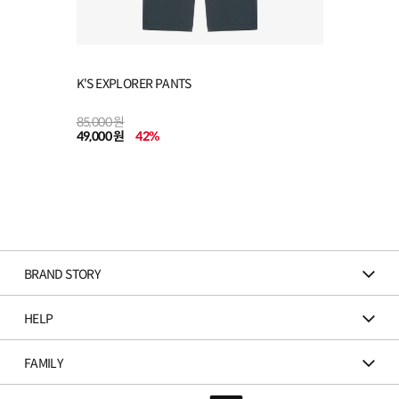
K'S EXPLORER PANTS
85,000 원
49,000 원
42
%
BRAND STORY
HELP
FAMILY