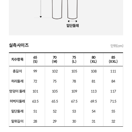
실측사이즈
단위(cm)
65
70
75
80
85
치수항목
(S)
(M)
(L)
(XL)
(XXL)
총길이
99
102
105
108
111
허리둘레
72
75
78
81
84
엉덩이 둘레
101
105
109
113
117
허벅지둘레
63.5
65.5
67.5
69.5
71.5
밑단둘레
51
52
53
54
55
밑위길이
28
29
30
31
32