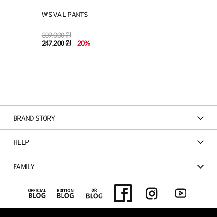
W'S VAIL PANTS
309,000 원
247,200 원
20
%
BRAND STORY
HELP
FAMILY