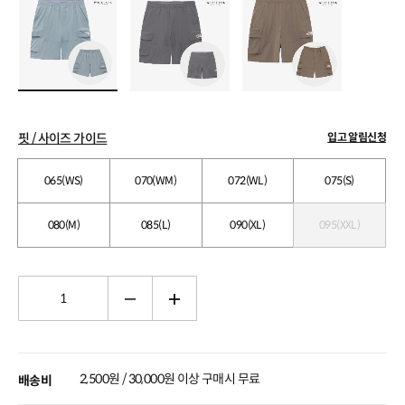
핏 / 사이즈 가이드
입고 알림신청
065(WS)
070(WM)
072(WL)
075(S)
080(M)
085(L)
090(XL)
095(XXL)
2,500원 / 30,000원 이상 구매시 무료
배송비