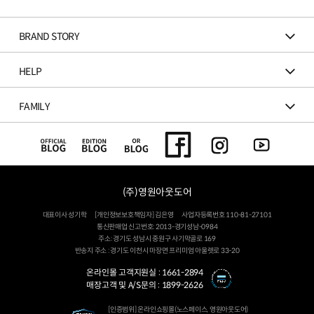
BRAND STORY
HELP
FAMILY
(주)영원아웃도어
대표이사 성기학
[개인정보보호책임자] 김은영
사업자등록번호 110-81-27101
통신판매업 신고번호: 2013-경기성남-0984
주소: 경기도 성남시 중원구 사기막골로 169
반송지 주소 : 경기도 이천시 마장면 프리미엄 아울렛로 33-20
온라인몰 고객지원실 :
1661-2894
매장고객 및 A/S문의 :
1899-2626
[인증범위] 온라인쇼핑몰(노스페이스, 영원아웃도어)