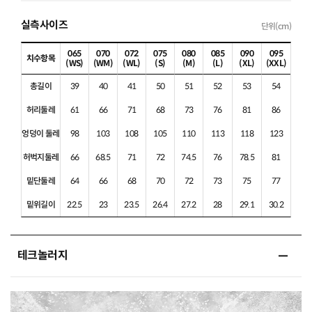
실측사이즈
단위(cm)
065
070
072
075
080
085
090
095
치수항목
(WS)
(WM)
(WL)
(S)
(M)
(L)
(XL)
(XXL)
총길이
39
40
41
50
51
52
53
54
허리둘레
61
66
71
68
73
76
81
86
엉덩이 둘레
98
103
108
105
110
113
118
123
허벅지둘레
66
68.5
71
72
74.5
76
78.5
81
밑단둘레
64
66
68
70
72
73
75
77
밑위길이
22.5
23
23.5
26.4
27.2
28
29.1
30.2
테크놀러지