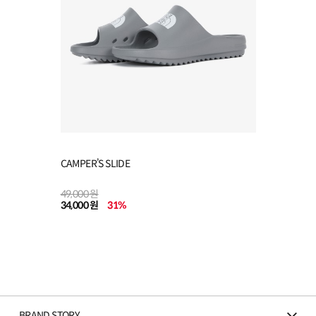
CAMPER’S SLIDE
49,000 원
34,000 원
31
%
BRAND STORY