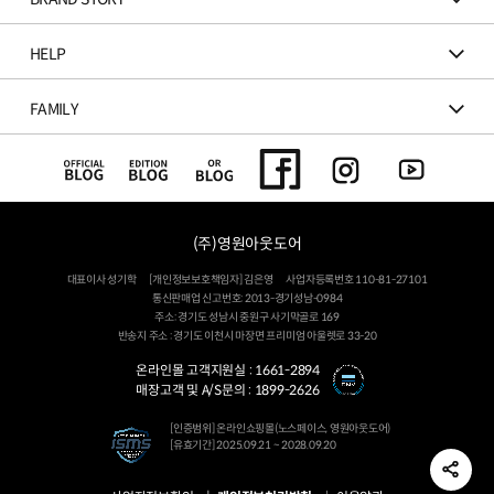
HELP
FAMILY
(주)영원아웃도어
대표이사 성기학
[개인정보보호책임자] 김은영
사업자등록번호 110-81-27101
통신판매업 신고번호: 2013-경기성남-0984
주소: 경기도 성남시 중원구 사기막골로 169
반송지 주소 : 경기도 이천시 마장면 프리미엄 아울렛로 33-20
온라인몰 고객지원실 :
1661-2894
매장고객 및 A/S문의 :
1899-2626
[인증범위] 온라인쇼핑몰(노스페이스, 영원아웃도어)
[유효기간] 2025.09.21 ~ 2028.09.20