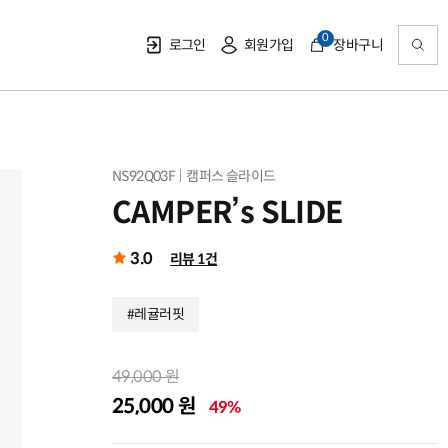
0
로그인
회원가입
장바구니
NS92Q03F
캠퍼스 슬라이드
CAMPER’s SLIDE
3.0
리뷰 1건
#레귤러핏
49,000 원
25,000 원
49%