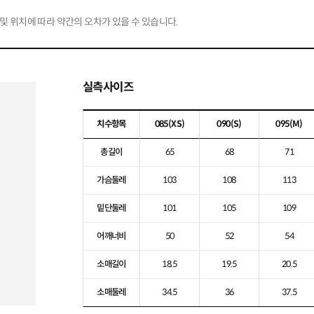
및 위치에 따라 약간의 오차가 있을 수 있습니다.
실측사이즈
치수항목
085
(XS)
090
(S)
095
(M)
총길이
65
68
71
가슴둘레
103
108
113
밑단둘레
101
105
109
어깨너비
50
52
54
소매길이
18.5
19.5
20.5
소매둘레
34.5
36
37.5