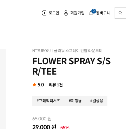
0
로그인
회원가입
장바구니
NT7UR09J
플라워 스프레이 반팔 라운드티
FLOWER SPRAY S/S
R/TEE
5.0
리뷰 1건
#그래픽티셔츠
#여행용
#일상용
65,000 원
29,000 원
55%