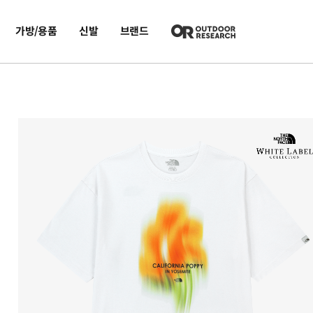
가방/용품
신발
브랜드