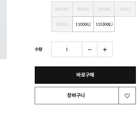
085(XS)
090(S)
095(M)
100(L)
105(XL)
110(XXL)
115(XXXL)
수량
바로구매
장바구니