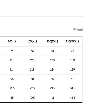
단위(cm)
100
(L)
105
(XL)
110
(XXL)
115
(XXXL)
74
76
78
78
118
123
128
133
114
119
124
129
56
58
60
62
21.5
22.5
23.5
24.5
39
40.5
42
43.5