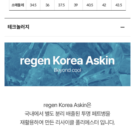
소매둘레
34.5
36
37.5
39
40.5
42
43.5
테크놀러지