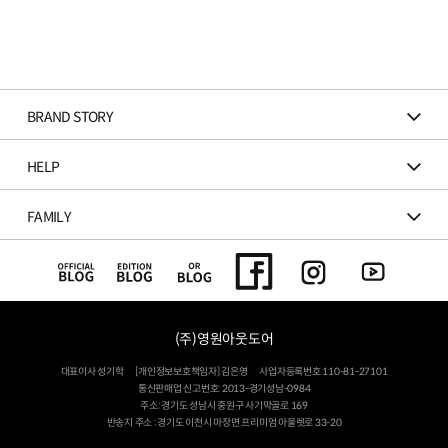
BRAND STORY
HELP
FAMILY
(주)영원아웃도어
대표이사 성기학
[개인정보보호책임자] 김은영
사업자등록번호 110-81-27101
통신판매업 신고번호: 2013-경기성남-0984
주소: 경기도 성남시 중원구 사기막골로 169
반송지 주소 : 경기도 이천시 마장면 프리미엄 아울렛로 33-20