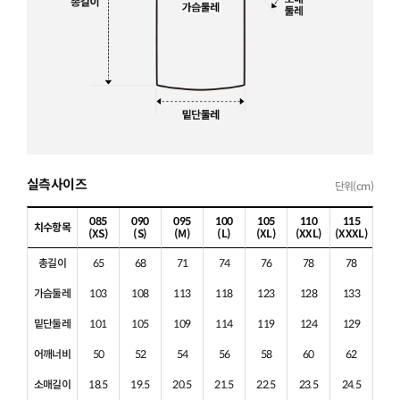
실측사이즈
단위(cm)
085
090
095
100
105
110
115
치수항목
(XS)
(S)
(M)
(L)
(XL)
(XXL)
(XXXL)
총길이
65
68
71
74
76
78
78
가슴둘레
103
108
113
118
123
128
133
밑단둘레
101
105
109
114
119
124
129
어깨너비
50
52
54
56
58
60
62
소매길이
18.5
19.5
20.5
21.5
22.5
23.5
24.5