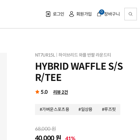
0
로그인
회원가입
장바구니
NT7UR15L
하이브리드 와플 반팔 라운드티
HYBRID WAFFLE S/S
R/TEE
5.0
리뷰 2건
#가벼운스포츠용
#일상용
#루즈핏
68,000 원
40,000 원
41%