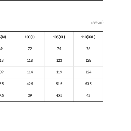
단위(cm)
5
(M)
100
(L)
105
(XL)
110
(XXL)
69
72
74
76
13
118
123
128
09
114
119
124
7.5
49.5
51.5
53.5
7.5
39
40.5
42