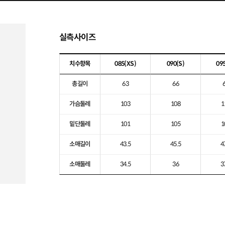
실측사이즈
치수항목
085
(XS)
090
(S)
09
총길이
63
66
가슴둘레
103
108
1
밑단둘레
101
105
1
소매길이
43.5
45.5
4
소매둘레
34.5
36
3