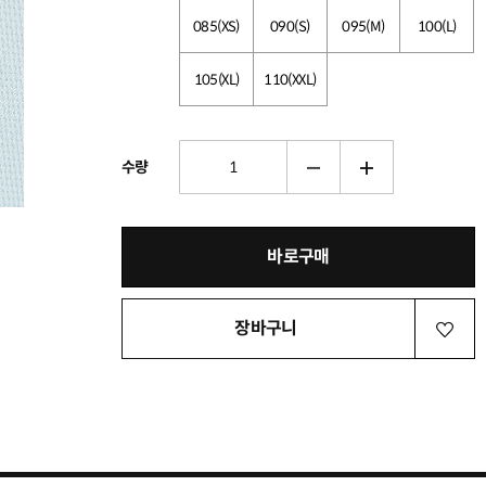
085(XS)
090(S)
095(M)
100(L)
105(XL)
110(XXL)
수량
바로구매
장바구니