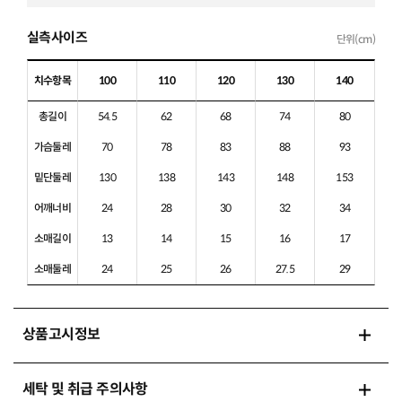
실측사이즈
단위(cm)
치수항목
100
110
120
130
140
총길이
54.5
62
68
74
80
가슴둘레
70
78
83
88
93
밑단둘레
130
138
143
148
153
어깨너비
24
28
30
32
34
소매길이
13
14
15
16
17
소매둘레
24
25
26
27.5
29
상품고시정보
세탁 및 취급 주의사항