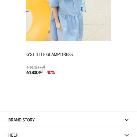
G'S LITTLE GLAMP DRESS
108,000 원
64,800 원
40
%
BRAND STORY
HELP