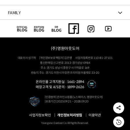
FAMILY
(주)영원아웃도어
대표이사 성기학
[개인정보보호책임자] 김은영
사업자등록번호 110-81-27101
통신판매업 신고번호: 2013-경기성남-0984
주소: 경기도 성남시 중원구 사기막골로 169
반송지 주소 : 경기도 이천시 마장면 프리미엄 아울렛로 33-20
온라인몰 고객지원실 :
1661-2894
매장고객 및 A/S문의 :
1899-2626
[인증범위] 온라인쇼핑몰(노스페이스, 영원아웃도어)
[유효기간] 2025.09.21 ~ 2028.09.20
사업자정보확인
개인정보처리방침
이용약관
Youngone Outdoor Co. All Rights Reserved.