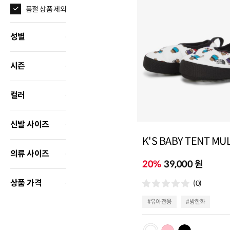
품절 상품 제외
성별
시즌
컬러
신발 사이즈
K'S BABY TENT MU
의류 사이즈
20%
39,000 원
상품 가격
(0)
#유아전용
#방한화