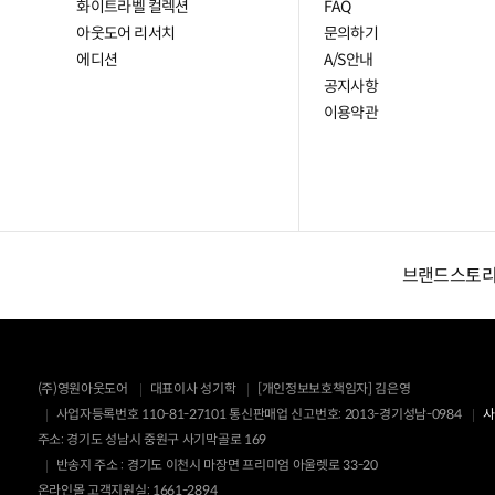
화이트라벨 컬렉션
FAQ
아웃도어 리서치
문의하기
에디션
A/S안내
공지사항
이용약관
브랜드스토
(주)영원아웃도어
대표이사 성기학
[개인정보보호책임자] 김은영
사업자등록번호 110-81-27101
통신판매업 신고번호: 2013-경기성남-0984
사
주소: 경기도 성남시 중원구 사기막골로 169
반송지 주소 : 경기도 이천시 마장면 프리미엄 아울렛로 33-20
온라인몰 고객지원실: 1661-2894