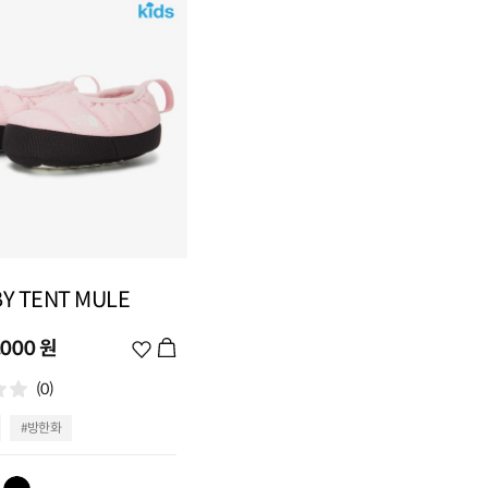
BY TENT MULE
,000 원
위
시
(0)
리
스
#방한화
트
추