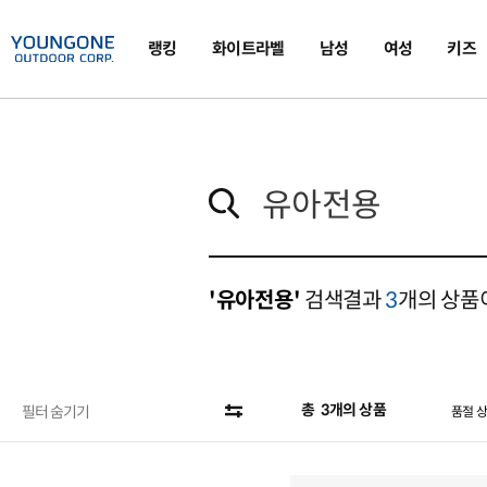
랭킹
화이트라벨
남성
여성
키즈
'유아전용'
검색결과
3
개의 상품
총
3
개의 상품
필터 숨기기
품절 