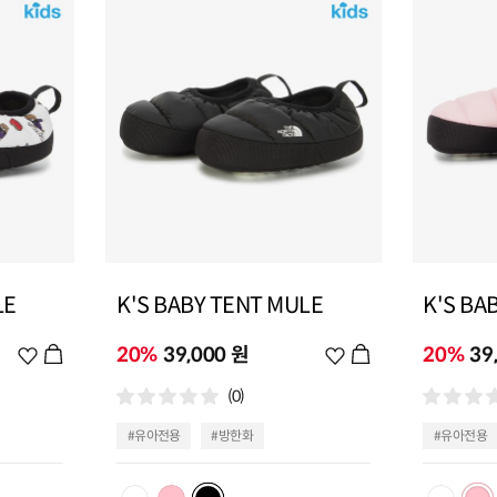
LE
K'S BABY TENT MULE
K'S BA
위
20%
39,000 원
위
20%
39
시
시
(0)
리
리
스
스
#유아전용
#방한화
#유아전용
트
트
추
추