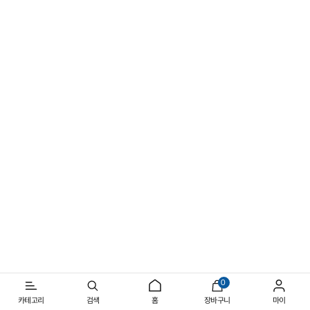
선명해지는 여름의 실루엣
일상과 아웃도어를 넘나드는 반소매 스타일
0
카테고리
검색
홈
장바구니
마이