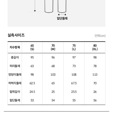
실측사이즈
단위(cm)
65
70
75
80
치수항목
(S)
(M)
(L)
(XL)
총길이
95
96
97
98
허리둘레
63
68
73
78
엉덩이둘레
98
103
108
113
허벅지둘레
62.5
65
67.5
70
밑위길이
24.5
25
25.5
26
밑단둘레
53
54
55
56