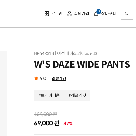
0
로그인
회원가입
장바구니
NP6KR31B
여성 데이즈 와이드 팬츠
W'S DAZE WIDE PANTS
5.0
리뷰 1건
#트레이닝용
#레귤러핏
129,000 원
69,000 원
47%