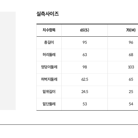
실측사이즈
치수항목
65
(S)
70
(M)
총길이
95
96
허리둘레
63
68
엉덩이둘레
98
103
허벅지둘레
62.5
65
밑위길이
24.5
25
밑단둘레
53
54